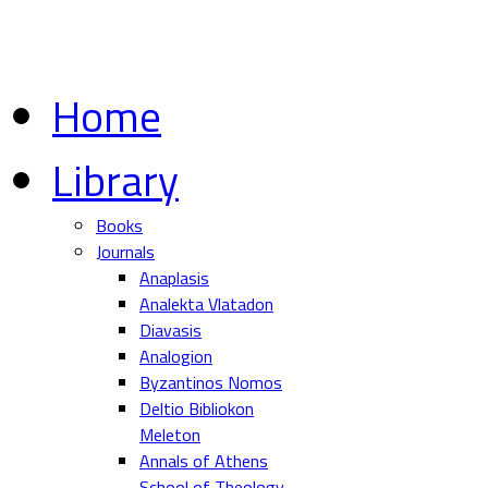
Home
Library
Books
Journals
Anaplasis
Analekta Vlatadon
Diavasis
Analogion
Byzantinos Nomos
Deltio Bibliokon
Meleton
Annals of Athens
School of Theology