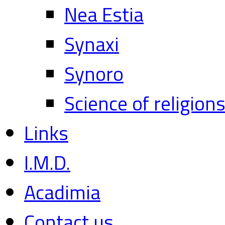
Nea Estia
Synaxi
Synoro
Science of religion
Links
I.M.D.
Acadimia
Contact us