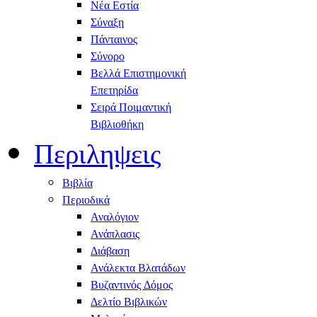
Νέα Εστία
Σύναξη
Πάνταινος
Σύνορο
Βελλά Επιστημονική
Επετηρίδα
Σειρά Ποιμαντική
Βιβλιοθήκη
Περιληψεις
Βιβλία
Περιοδικά
Αναλόγιον
Ανάπλασις
Διάβαση
Ανάλεκτα Βλατάδων
Βυζαντινός Δόμος
Δελτίο Βιβλικών