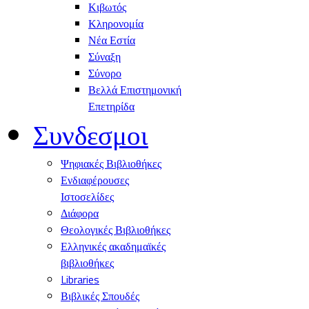
Κιβωτός
Κληρονομία
Νέα Εστία
Σύναξη
Σύνορο
Βελλά Επιστημονική
Επετηρίδα
Συνδεσμοι
Ψηφιακές Βιβλιοθήκες
Ενδιαφέρουσες
Ιστοσελίδες
Διάφορα
Θεολογικές Βιβλιοθήκες
Ελληνικές ακαδημαϊκές
βιβλιοθήκες
Libraries
Βιβλικές Σπουδές