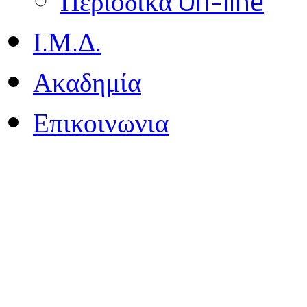
Περιοδικά On-line
Ι.Μ.Δ.
Ακαδημία
Επικοινωνια