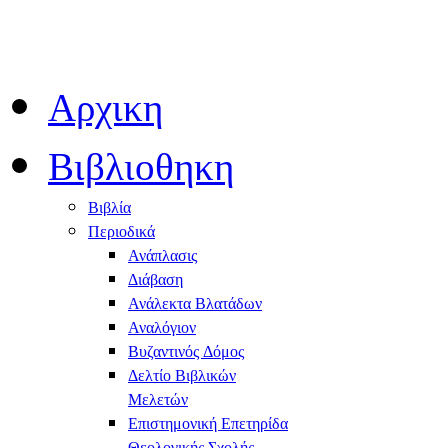
Αρχικη
Βιβλιοθηκη
Βιβλία
Περιοδικά
Ανάπλασις
Διάβαση
Ανάλεκτα Βλατάδων
Αναλόγιον
Βυζαντινός Δόμος
Δελτίο Βιβλικών
Μελετών
Επιστημονική Επετηρίδα
Θεολογικής Σχολής