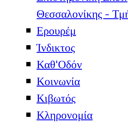
Θεσσαλονίκης - Τμ
Ερουρέμ
Ίνδικτος
Καθ'Οδόν
Κοινωνία
Κιβωτός
Κληρονομία