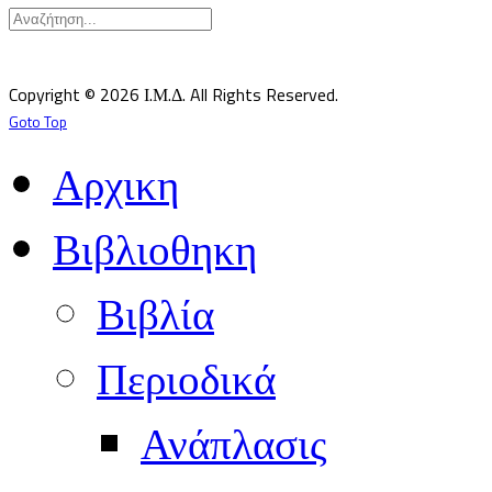
Υπεύθυνος κατά Νόμον: Σεβ. Μητροπολίτης Δημητριάδος κ.Ιγνάτιος
Επιστημονικός Υπεύθυνος: Δρ Παντελής Καλαϊτζίδης
Copyright © 2026 Ι.Μ.Δ. All Rights Reserved.
Goto Top
Αρχικη
Βιβλιοθηκη
Βιβλία
Περιοδικά
Ανάπλασις