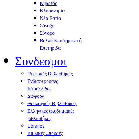
Κιβωτός
Κληρονομία
Νέα Εστία
Σύναξη
Σύνορο
Βελλά Επιστημονική
Επετηρίδα
Συνδεσμοι
Ψηφιακές Βιβλιοθήκες
Ενδιαφέρουσες
Ιστοσελίδες
Διάφορα
Θεολογικές Βιβλιοθήκες
Ελληνικές ακαδημαϊκές
βιβλιοθήκες
Libraries
Βιβλικές Σπουδές