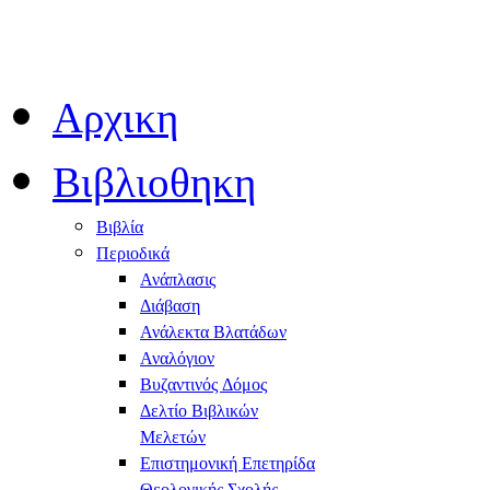
Αρχικη
Βιβλιοθηκη
Βιβλία
Περιοδικά
Ανάπλασις
Διάβαση
Ανάλεκτα Βλατάδων
Αναλόγιον
Βυζαντινός Δόμος
Δελτίο Βιβλικών
Μελετών
Επιστημονική Επετηρίδα
Θεολογικής Σχολής