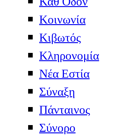
Καθ'Οδόν
Κοινωνία
Κιβωτός
Κληρονομία
Νέα Εστία
Σύναξη
Πάνταινος
Σύνορο