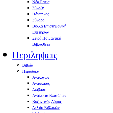
Νέα Εστία
Σύναξη
Πάνταινος
Σύνορο
Βελλά Επιστημονική
Επετηρίδα
Σειρά Ποιμαντική
Βιβλιοθήκη
Περιληψεις
Βιβλία
Περιοδικά
Αναλόγιον
Ανάπλασις
Διάβαση
Ανάλεκτα Βλατάδων
Βυζαντινός Δόμος
Δελτίο Βιβλικών