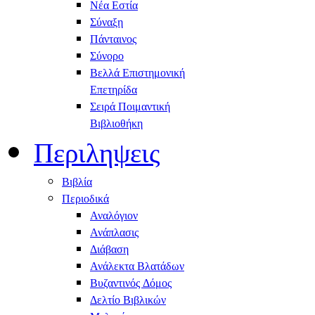
Νέα Εστία
Σύναξη
Πάνταινος
Σύνορο
Βελλά Επιστημονική
Επετηρίδα
Σειρά Ποιμαντική
Βιβλιοθήκη
Περιληψεις
Βιβλία
Περιοδικά
Αναλόγιον
Ανάπλασις
Διάβαση
Ανάλεκτα Βλατάδων
Βυζαντινός Δόμος
Δελτίο Βιβλικών