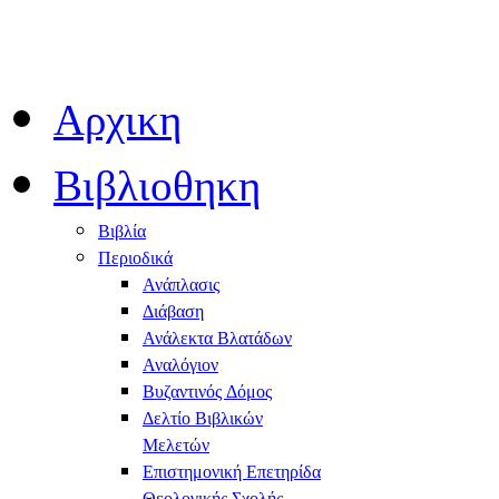
Αρχικη
Βιβλιοθηκη
Βιβλία
Περιοδικά
Ανάπλασις
Διάβαση
Ανάλεκτα Βλατάδων
Αναλόγιον
Βυζαντινός Δόμος
Δελτίο Βιβλικών
Μελετών
Επιστημονική Επετηρίδα
Θεολογικής Σχολής