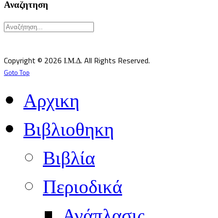
Αναζητηση
Υπεύθυνος κατά Νόμον: Σεβ. Μητροπολίτης Δημητριάδος κ.Ιγνάτιος
Επιστημονικός Υπεύθυνος: Δρ Παντελής Καλαϊτζίδης
Copyright © 2026 Ι.Μ.Δ. All Rights Reserved.
Goto Top
Αρχικη
Βιβλιοθηκη
Βιβλία
Περιοδικά
Ανάπλασις