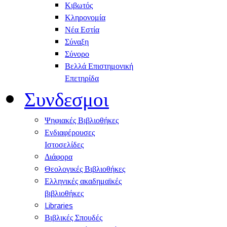
Κιβωτός
Κληρονομία
Νέα Εστία
Σύναξη
Σύνορο
Βελλά Επιστημονική
Επετηρίδα
Συνδεσμοι
Ψηφιακές Βιβλιοθήκες
Ενδιαφέρουσες
Ιστοσελίδες
Διάφορα
Θεολογικές Βιβλιοθήκες
Ελληνικές ακαδημαϊκές
βιβλιοθήκες
Libraries
Βιβλικές Σπουδές