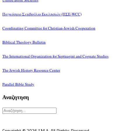
United Bible Societies
Παγκόσμιο Συμβούλιο Εκκλησιών (ΠΣΕ-WCC)
Coordinating Committee for Christian-Jewish Cooperation
Biblical Theology Bulletin
The International Organization for Septuagint and Cognate Studies
The Jewish History Resource Center
Parallel Bible Study
Αναζητηση
Υπεύθυνος κατά Νόμον: Σεβ. Μητροπολίτης Δημητριάδος κ.Ιγνάτιος
Επιστημονικός Υπεύθυνος: Δρ Παντελής Καλαϊτζίδης
Copyright © 2026 Ι.Μ.Δ. All Rights Reserved.