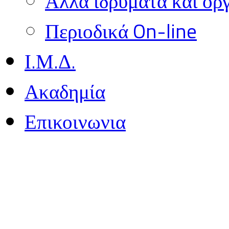
Αλλα ιδρύματα και ορ
Περιοδικά On-line
Ι.Μ.Δ.
Ακαδημία
Επικοινωνια