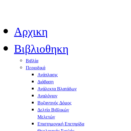
Αρχικη
Βιβλιοθηκη
Βιβλία
Περιοδικά
Ανάπλασις
Διάβαση
Ανάλεκτα Βλατάδων
Αναλόγιον
Βυζαντινός Δόμος
Δελτίο Βιβλικών
Μελετών
Επιστημονική Επετηρίδα
Θεολογικής Σχολής