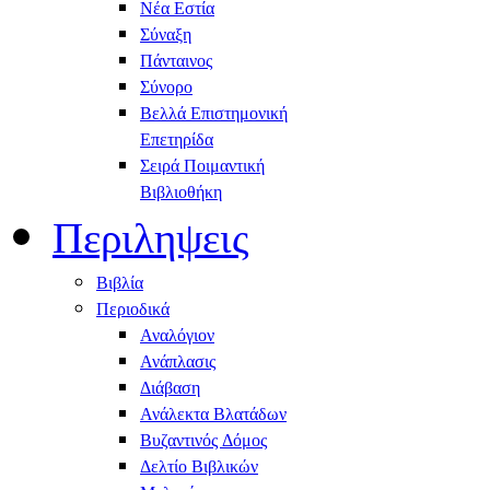
Νέα Εστία
Σύναξη
Πάνταινος
Σύνορο
Βελλά Επιστημονική
Επετηρίδα
Σειρά Ποιμαντική
Βιβλιοθήκη
Περιληψεις
Βιβλία
Περιοδικά
Αναλόγιον
Ανάπλασις
Διάβαση
Ανάλεκτα Βλατάδων
Βυζαντινός Δόμος
Δελτίο Βιβλικών