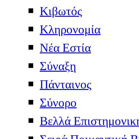
Κιβωτός
Κληρονομία
Νέα Εστία
Σύναξη
Πάνταινος
Σύνορο
Βελλά Επιστημονικ
Σειρά Ποιμαντική Β