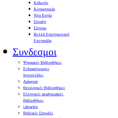
Κιβωτός
Κληρονομία
Νέα Εστία
Σύναξη
Σύνορο
Βελλά Επιστημονική
Επετηρίδα
Συνδεσμοι
Ψηφιακές Βιβλιοθήκες
Ενδιαφέρουσες
Ιστοσελίδες
Διάφορα
Θεολογικές Βιβλιοθήκες
Ελληνικές ακαδημαϊκές
βιβλιοθήκες
Libraries
Βιβλικές Σπουδές