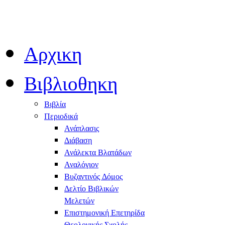
Αρχικη
Βιβλιοθηκη
Βιβλία
Περιοδικά
Ανάπλασις
Διάβαση
Ανάλεκτα Βλατάδων
Αναλόγιον
Βυζαντινός Δόμος
Δελτίο Βιβλικών
Μελετών
Επιστημονική Επετηρίδα
Θεολογικής Σχολής