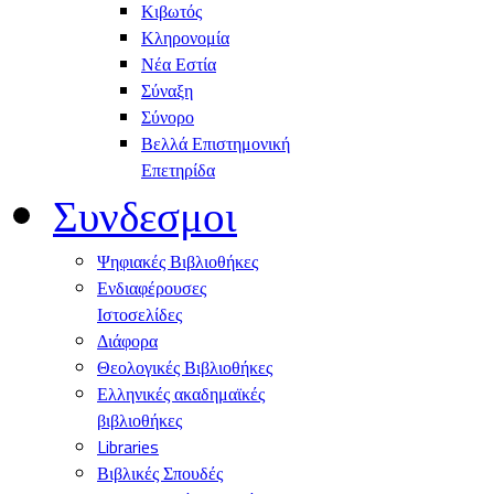
Κιβωτός
Κληρονομία
Νέα Εστία
Σύναξη
Σύνορο
Βελλά Επιστημονική
Επετηρίδα
Συνδεσμοι
Ψηφιακές Βιβλιοθήκες
Ενδιαφέρουσες
Ιστοσελίδες
Διάφορα
Θεολογικές Βιβλιοθήκες
Ελληνικές ακαδημαϊκές
βιβλιοθήκες
Libraries
Βιβλικές Σπουδές