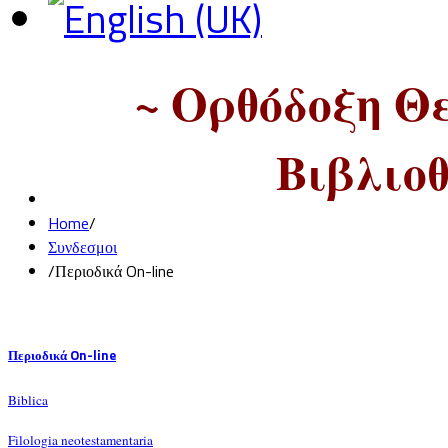
~ Ορθόδοξη Θ
Βιβλιοθ
Home
/
Συνδεσμοι
/
Περιοδικά On-line
Περιοδικά On-line
Biblica
Filologia neotestamentaria