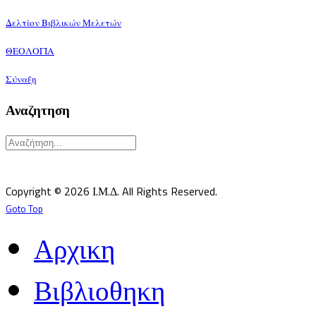
Δελτίον Βιβλικών Μελετών
ΘΕΟΛΟΓΙΑ
Σύναξη
Αναζητηση
Υπεύθυνος κατά Νόμον: Σεβ. Μητροπολίτης Δημητριάδος κ.Ιγνάτιος
Επιστημονικός Υπεύθυνος: Δρ Παντελής Καλαϊτζίδης
Copyright © 2026 Ι.Μ.Δ. All Rights Reserved.
Goto Top
Αρχικη
Βιβλιοθηκη