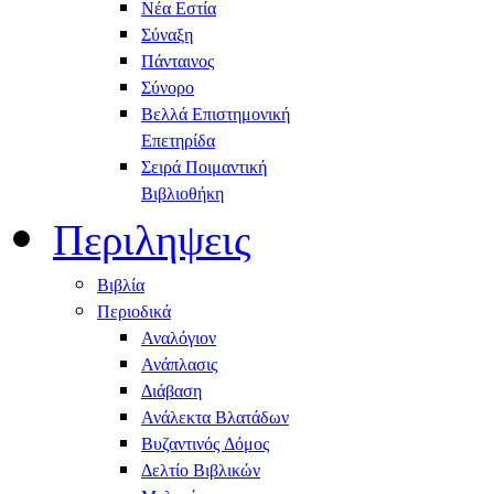
Νέα Εστία
Σύναξη
Πάνταινος
Σύνορο
Βελλά Επιστημονική
Επετηρίδα
Σειρά Ποιμαντική
Βιβλιοθήκη
Περιληψεις
Βιβλία
Περιοδικά
Αναλόγιον
Ανάπλασις
Διάβαση
Ανάλεκτα Βλατάδων
Βυζαντινός Δόμος
Δελτίο Βιβλικών