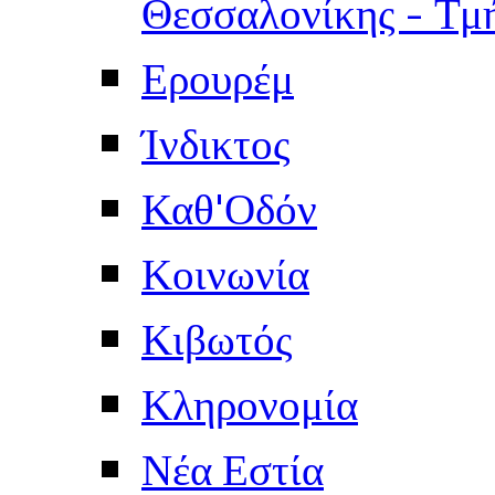
Θεσσαλονίκης - Τμ
Ερουρέμ
Ίνδικτος
Καθ'Οδόν
Κοινωνία
Κιβωτός
Κληρονομία
Νέα Εστία