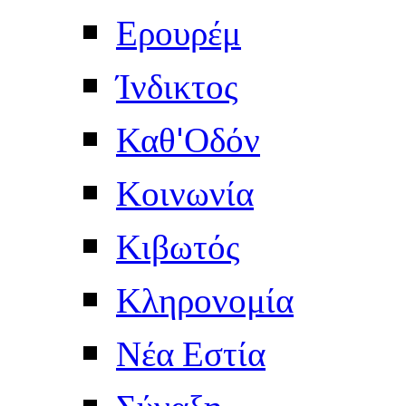
Ερουρέμ
Ίνδικτος
Καθ'Οδόν
Κοινωνία
Κιβωτός
Κληρονομία
Νέα Εστία