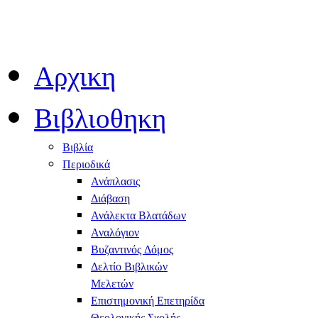
Αρχικη
Βιβλιοθηκη
Βιβλία
Περιοδικά
Ανάπλασις
Διάβαση
Ανάλεκτα Βλατάδων
Αναλόγιον
Βυζαντινός Δόμος
Δελτίο Βιβλικών
Μελετών
Επιστημονική Επετηρίδα
Θεολογικής Σχολής