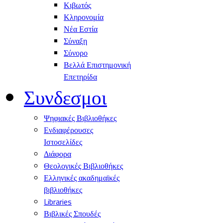
Κιβωτός
Κληρονομία
Νέα Εστία
Σύναξη
Σύνορο
Βελλά Επιστημονική
Επετηρίδα
Συνδεσμοι
Ψηφιακές Βιβλιοθήκες
Ενδιαφέρουσες
Ιστοσελίδες
Διάφορα
Θεολογικές Βιβλιοθήκες
Ελληνικές ακαδημαϊκές
βιβλιοθήκες
Libraries
Βιβλικές Σπουδές