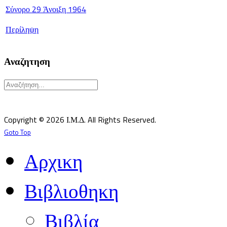
Σύνορο 29 Άνοιξη 1964
Περίληψη
Αναζητηση
Υπεύθυνος κατά Νόμον: Σεβ. Μητροπολίτης Δημητριάδος κ.Ιγνάτιος
Επιστημονικός Υπεύθυνος: Δρ Παντελής Καλαϊτζίδης
Copyright © 2026 Ι.Μ.Δ. All Rights Reserved.
Goto Top
Αρχικη
Βιβλιοθηκη
Βιβλία