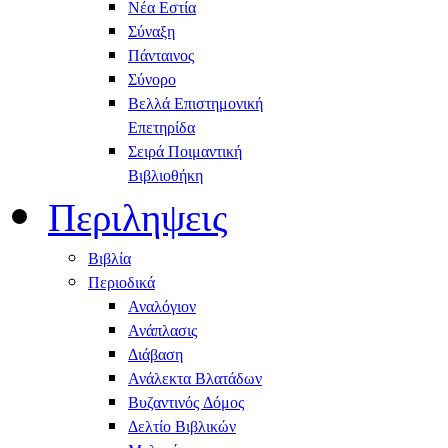
Νέα Εστία
Σύναξη
Πάνταινος
Σύνορο
Βελλά Επιστημονική
Επετηρίδα
Σειρά Ποιμαντική
Βιβλιοθήκη
Περιληψεις
Βιβλία
Περιοδικά
Αναλόγιον
Ανάπλασις
Διάβαση
Ανάλεκτα Βλατάδων
Βυζαντινός Δόμος
Δελτίο Βιβλικών