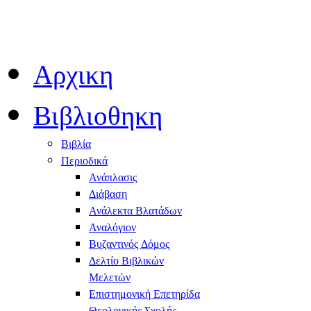
Αρχικη
Βιβλιοθηκη
Βιβλία
Περιοδικά
Ανάπλασις
Διάβαση
Ανάλεκτα Βλατάδων
Αναλόγιον
Βυζαντινός Δόμος
Δελτίο Βιβλικών
Μελετών
Επιστημονική Επετηρίδα
Θεολογικής Σχολής