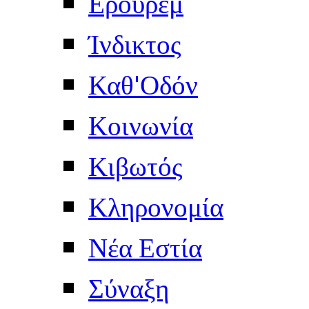
Ερουρέμ
Ίνδικτος
Καθ'Οδόν
Κοινωνία
Κιβωτός
Κληρονομία
Νέα Εστία
Σύναξη