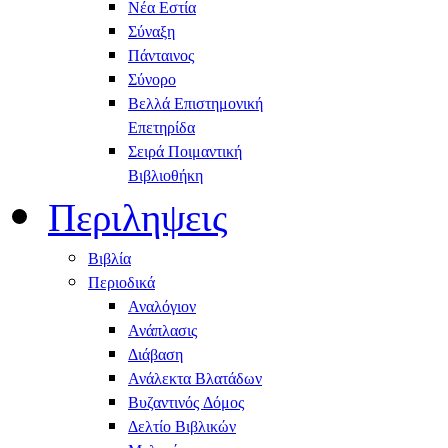
Νέα Εστία
Σύναξη
Πάνταινος
Σύνορο
Βελλά Επιστημονική
Επετηρίδα
Σειρά Ποιμαντική
Βιβλιοθήκη
Περιληψεις
Βιβλία
Περιοδικά
Αναλόγιον
Ανάπλασις
Διάβαση
Ανάλεκτα Βλατάδων
Βυζαντινός Δόμος
Δελτίο Βιβλικών