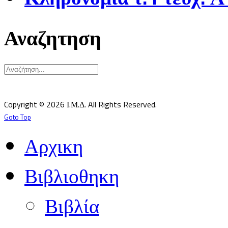
Αναζητηση
Υπεύθυνος κατά Νόμον: Σεβ. Μητροπολίτης Δημητριάδος κ.Ιγνάτιος
Επιστημονικός Υπεύθυνος: Δρ Παντελής Καλαϊτζίδης
Copyright © 2026 Ι.Μ.Δ. All Rights Reserved.
Goto Top
Αρχικη
Βιβλιοθηκη
Βιβλία