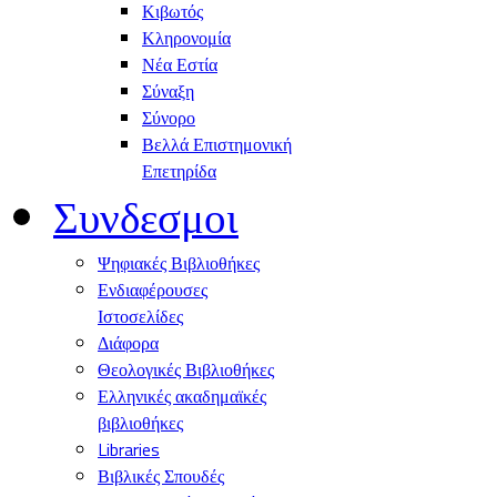
Κιβωτός
Κληρονομία
Νέα Εστία
Σύναξη
Σύνορο
Βελλά Επιστημονική
Επετηρίδα
Συνδεσμοι
Ψηφιακές Βιβλιοθήκες
Ενδιαφέρουσες
Ιστοσελίδες
Διάφορα
Θεολογικές Βιβλιοθήκες
Ελληνικές ακαδημαϊκές
βιβλιοθήκες
Libraries
Βιβλικές Σπουδές