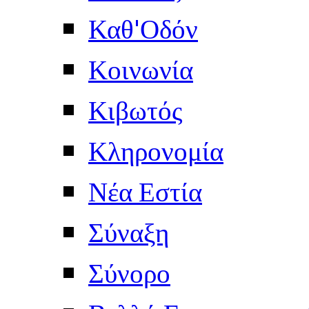
Καθ'Οδόν
Κοινωνία
Κιβωτός
Κληρονομία
Νέα Εστία
Σύναξη
Σύνορο