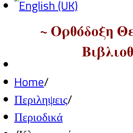
~ Ορθόδοξη Θ
Βιβλιοθ
Home
/
Περιληψεις
/
Περιοδικά