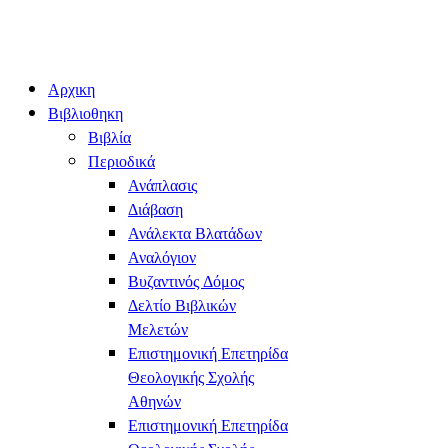
Αρχικη
Βιβλιοθηκη
Βιβλία
Περιοδικά
Ανάπλασις
Διάβαση
Ανάλεκτα Βλατάδων
Αναλόγιον
Βυζαντινός Δόμος
Δελτίο Βιβλικών
Μελετών
Επιστημονική Επετηρίδα
Θεολογικής Σχολής
Αθηνών
Επιστημονική Επετηρίδα