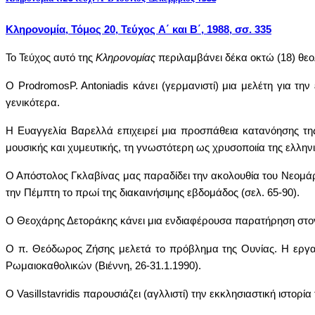
Κληρονομία
, Τόμος 20, Τεύχος
A
΄ και Β΄, 1988, σσ. 335
Το Τεύχος αυτό της
Κληρονομίας
περιλαμβάνει δέκα οκτώ (18) θεολ
Ο
Prodromos
P
.
Antoniadis
κάνει (γερμανιστί) μια μελέτη για τη
γενικότερα.
Η Ευαγγελία Βαρελλά επιχειρεί μια προσπάθεια κατανόησης τ
μουσικής και χυμευτικής, τη γνωστότερη ως χρυσοποιία της ελληνι
Ο Απόστολος Γκλαβίνας μας παραδίδει την ακολουθία του Νεομάρ
την Πέμπτη το πρωί της διακαινήσιμης εβδομάδος (σελ. 65-90).
Ο Θεοχάρης Δετοράκης κάνει μια ενδιαφέρουσα παρατήρηση στο
Ο π. Θεόδωρος Ζήσης μελετά το πρόβλημα της Ουνίας. Η εργασ
Ρωμαιοκαθολικών (Βιέννη, 26-31.1.1990).
Ο
Vasil
Istavridis
παρουσιάζει (αγλλιστί) την εκκλησιαστική ιστορία