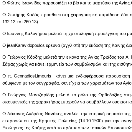
Ο Φώτης Ιωαννίδης παρουσιάζει το βίο και το μαρτύριο της Αγίας 
Ο Σωτήρης Καδάς προσθέτει στη χειρογραφική παράδοση δύο ελλ
132.13 και 260.13).
Ο Ιωάννης Καλογήρου μελετά τη χριστολογική προσέγγιση του μυ
Ο
jean
Karavidopoulos
ερευνα (αγγλιστί) την έκδοση της Καινής Δ
Ο Γεώργιος Κόρδης μελετά την εικόνα της Αγίας Τριάδος του
A
.
Σάρας χωρίς να κάνει ερμηνεία των συμβολισμών και της αισθητικ
Ο π.
Gennadios
Limouris
κάνει μια ενδιαφέρουσα παρουσίαση (
σύμφωνα με τον συγγραφέα, συνε΄χεια των χαρισμάτων του Αγίο
Ο Γεώργιος Μαντζαρίδης μελετά το ρόλο της Ορθοδοξίας στην
οικουμενικός της χαρακτήρας μπορούν να συμβάλλουν ουσιαστικ
Ο διάκονος Ανδρέας Νανάκης αναλύει την ιστορική σημασία της
εκπροσώπου της Κρητικής Πολιτείας (14.10.1900) για την αναγ
Εκκλησίας της Κρήτης κατά το πρότυπο των τοπικών Επισκοπικών