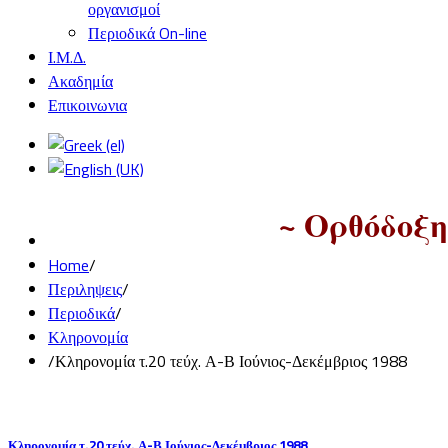
οργανισμοί
Περιοδικά On-line
Ι.Μ.Δ.
Ακαδημία
Επικοινωνια
~ Ορθόδοξη
Home
/
Περιληψεις
/
Περιοδικά
/
Κληρονομία
/
Κληρονομία τ.20 τεύχ. Α-Β Ιούνιος-Δεκέμβριος 1988
Κληρονομία τ.20 τεύχ. Α-Β Ιούνιος-Δεκέμβριος 1988