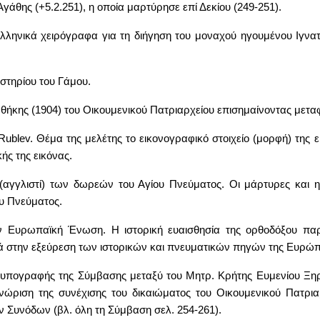
Αγάθης (+5.2.251), η οποία μαρτύρησε επί Δεκίου (249-251).
ηνικά χειρόγραφα για τη διήγηση του μοναχού ηγουμένου Ιγνατί
στηρίου του Γάμου.
ιαθήκης (1904) του Οικουμενικού Πατριαρχείου επισημαίνοντας με
Rublev
. Θέμα της μελέτης το εικονογραφικό στοιχείο (μορφή) της 
ής της εικόνας.
αγγλιστί) των δωρεών του Αγίου Πνεύματος. Οι μάρτυρες και η
υ Πνεύματος.
 Ευρωπαϊκή Ένωση. Η ιστορική ευαισθησία της ορθοδόξου παρά
ά στην εξεύρεση των ιστορικών και πνευματικών πηγών της Ευρώπ
 υπογραφής της Σύμβασης μεταξύ του Μητρ. Κρήτης Ευμενίου Ξηρ
νώριση της συνέχισης του δικαιώματος του Οικουμενικού Πατρια
 Συνόδων (βλ. όλη τη Σύμβαση σελ. 254-261).