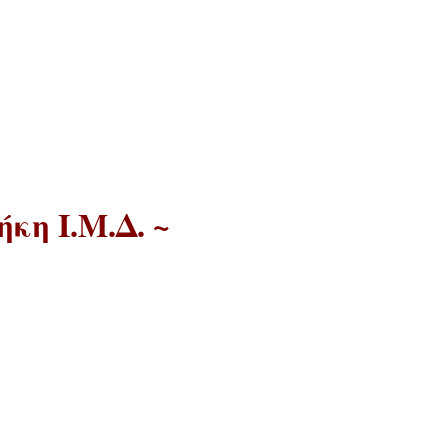
κη Ι.Μ.Δ. ~