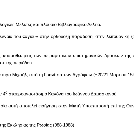
ογικές Μελέτες και πλούσιο Βιβλιογραφικό Δελτίο.
ν έννοια του «αγίου» στην ορθόδοξη παράδοση, στην λειτουργική 
ης κοσμοθεωρίας των πειραματικών επιστημονικών δράσεων της 
στικής περιόδου.
τυρα Μιχαήλ, από τη Γρανίτσα των Αγράφων (+20/21 Μαρτίου 1544
ο
ν 4
σταυροαναστάσιμο Κανόνα του Ιωάννου Δαμασκηνού.
ία αυτή αποτελεί εισήγηση στην Μικτή Υποεπιτροπή επί της Ουν
 της Εκκλησίας της Ρωσίας (988-1988)