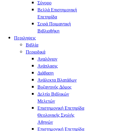
Σύνορο
Βελλά Επιστημονική
Επετηρίδα
Σειρά Ποιμαντική
Βιβλιοθήκη
Περιληψεις
Βιβλία
Περιοδικά
Αναλόγιον
Ανάπλασις
Διάβαση
Ανάλεκτα Βλατάδων
Βυζαντινός Δόμος
Δελτίο Βιβλικών
Μελετών
Επιστημονική Επετηρίδα
Θεολογικής Σχολής
Αθηνών
Επιστημονική Επετηρίδα