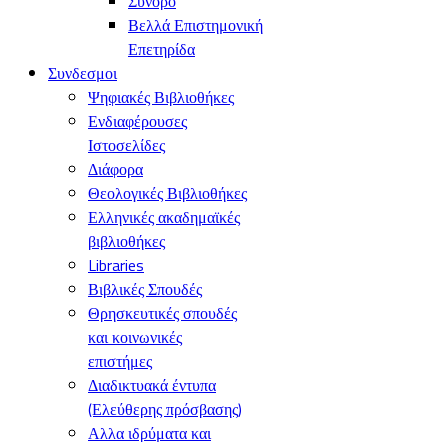
Σύνορο
Βελλά Επιστημονική
Επετηρίδα
Συνδεσμοι
Ψηφιακές Βιβλιοθήκες
Ενδιαφέρουσες
Ιστοσελίδες
Διάφορα
Θεολογικές Βιβλιοθήκες
Ελληνικές ακαδημαϊκές
βιβλιοθήκες
Libraries
Βιβλικές Σπουδές
Θρησκευτικές σπουδές
και κοινωνικές
επιστήμες
Διαδικτυακά έντυπα
(Ελεύθερης πρόσβασης)
Αλλα ιδρύματα και