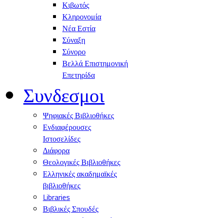
Κιβωτός
Κληρονομία
Νέα Εστία
Σύναξη
Σύνορο
Βελλά Επιστημονική
Επετηρίδα
Συνδεσμοι
Ψηφιακές Βιβλιοθήκες
Ενδιαφέρουσες
Ιστοσελίδες
Διάφορα
Θεολογικές Βιβλιοθήκες
Ελληνικές ακαδημαϊκές
βιβλιοθήκες
Libraries
Βιβλικές Σπουδές