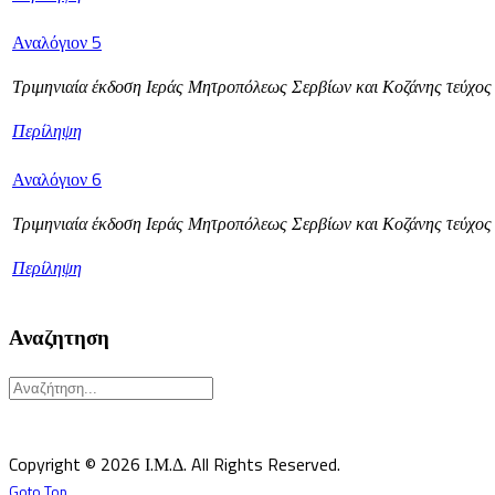
Αναλόγιον 5
Τριμηνιαία έκδοση Ιεράς Μητροπόλεως Σερβίων και Κοζάνης τεύχος
Περίληψη
Αναλόγιον 6
Τριμηνιαία έκδοση Ιεράς Μητροπόλεως Σερβίων και Κοζάνης τεύχος
Περίληψη
Αναζητηση
Υπεύθυνος κατά Νόμον: Σεβ. Μητροπολίτης Δημητριάδος κ.Ιγνάτιος
Επιστημονικός Υπεύθυνος: Δρ Παντελής Καλαϊτζίδης
Copyright © 2026 Ι.Μ.Δ. All Rights Reserved.
Goto Top