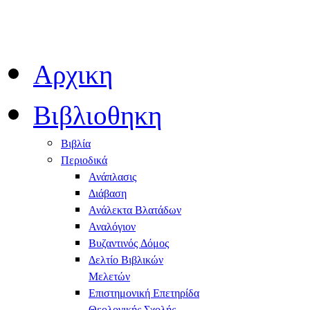
Αρχικη
Βιβλιοθηκη
Βιβλία
Περιοδικά
Ανάπλασις
Διάβαση
Ανάλεκτα Βλατάδων
Αναλόγιον
Βυζαντινός Δόμος
Δελτίο Βιβλικών
Μελετών
Επιστημονική Επετηρίδα
Θεολογικής Σχολής