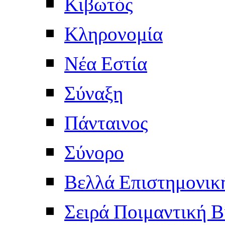
Κιβωτός
Κληρονομία
Νέα Εστία
Σύναξη
Πάνταινος
Σύνορο
Βελλά Επιστημονικ
Σειρά Ποιμαντική Β