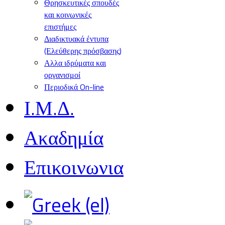
Θρησκευτικές σπουδές
και κοινωνικές
επιστήμες
Διαδικτυακά έντυπα
(Ελεύθερης πρόσβασης)
Αλλα ιδρύματα και
οργανισμοί
Περιοδικά On-line
Ι.Μ.Δ.
Ακαδημία
Επικοινωνια