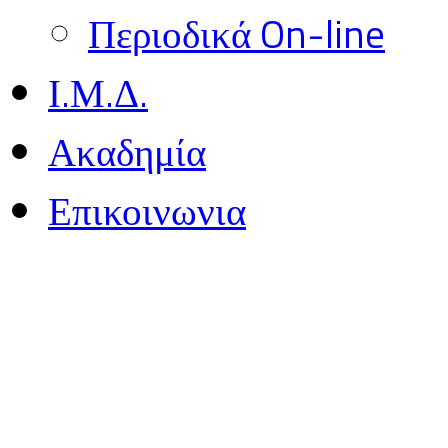
Περιοδικά On-line
Ι.Μ.Δ.
Ακαδημία
Επικοινωνια