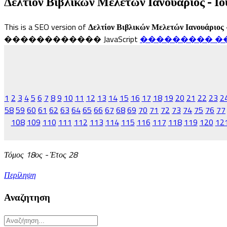
Δελτίον Βιβλικών Μελετών Ιανουάριος - Ιο
This is a SEO version of
Δελτίον Βιβλικών Μελετών Ιανουάριος 
������������ JavaScript
��������� ��� Fl
1
2
3
4
5
6
7
8
9
10
11
12
13
14
15
16
17
18
19
20
21
22
23
2
58
59
60
61
62
63
64
65
66
67
68
69
70
71
72
73
74
75
76
77
108
109
110
111
112
113
114
115
116
117
118
119
120
12
Τόμος 18ος - Έτος 28
Περίληψη
Αναζητηση