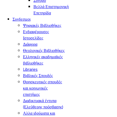
Σύνορο
Βελλά Επιστημονική
Επετηρίδα
Συνδεσμοι
Ψηφιακές Βιβλιοθήκες
Ενδιαφέρουσες
Ιστοσελίδες
Διάφορα
Θεολογικές Βιβλιοθήκες
Ελληνικές ακαδημαϊκές
βιβλιοθήκες
Libraries
Βιβλικές Σπουδές
Θρησκευτικές σπουδές
και κοινωνικές
επιστήμες
Διαδικτυακά έντυπα
(Ελεύθερης πρόσβασης)
Αλλα ιδρύματα και