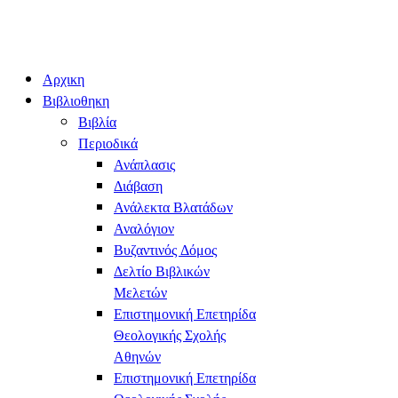
Αρχικη
Βιβλιοθηκη
Βιβλία
Περιοδικά
Ανάπλασις
Διάβαση
Ανάλεκτα Βλατάδων
Αναλόγιον
Βυζαντινός Δόμος
Δελτίο Βιβλικών
Μελετών
Επιστημονική Επετηρίδα
Θεολογικής Σχολής
Αθηνών
Επιστημονική Επετηρίδα