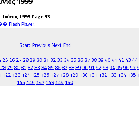
ύνιος 1999
- Ιούνιος 1999 Page 33
ash Player.
Start
Previous
Next
End
4
25
26
27
28
29
30
31
32
33
34
35
36
37
38
39
40
41
42
43
44
78
79
80
81
82
83
84
85
86
87
88
89
90
91
92
93
94
95
96
97
1
122
123
124
125
126
127
128
129
130
131
132
133
134
135
145
146
147
148
149
150