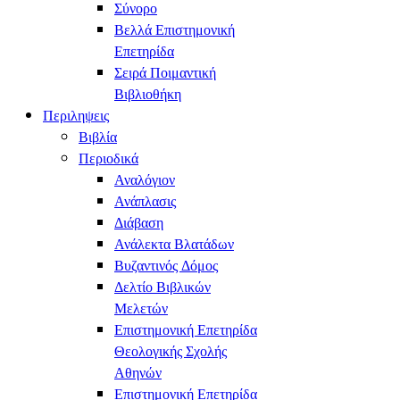
Σύνορο
Βελλά Επιστημονική
Επετηρίδα
Σειρά Ποιμαντική
Βιβλιοθήκη
Περιληψεις
Βιβλία
Περιοδικά
Αναλόγιον
Ανάπλασις
Διάβαση
Ανάλεκτα Βλατάδων
Βυζαντινός Δόμος
Δελτίο Βιβλικών
Μελετών
Επιστημονική Επετηρίδα
Θεολογικής Σχολής
Αθηνών
Επιστημονική Επετηρίδα