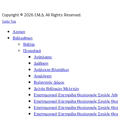
Υπεύθυνος κατά Νόμον: Σεβ. Μητροπολίτης Δημητριάδος κ.Ιγνάτιος
Επιστημονικός Υπεύθυνος: Δρ Παντελής Καλαϊτζίδης
Copyright © 2026 Ι.Μ.Δ. All Rights Reserved.
Goto Top
Αρχικη
Βιβλιοθηκη
Βιβλία
Περιοδικά
Ανάπλασις
Διάβαση
Ανάλεκτα Βλατάδων
Αναλόγιον
Βυζαντινός Δόμος
Δελτίο Βιβλικών Μελετών
Επιστημονική Επετηρίδα Θεολογικής Σχολής Αθ
Επιστημονική Επετηρίδα Θεολογικής Σχολής Θε
Επιστημονική Επετηρίδα Θεολογικής Σχολής Θε
Επιστημονική Επετηρίδα Θεολογικής Σχολής Θεσ