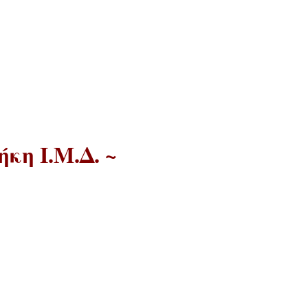
κη Ι.Μ.Δ. ~