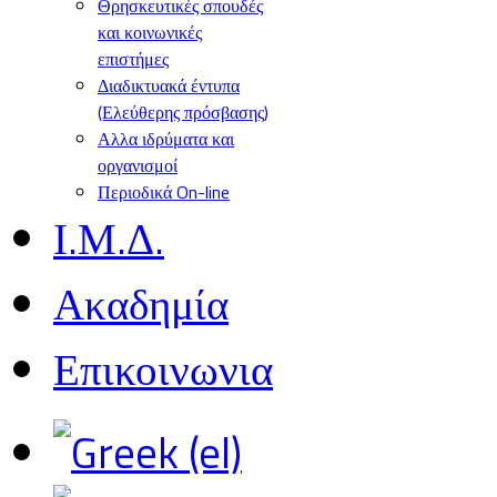
Θρησκευτικές σπουδές
και κοινωνικές
επιστήμες
Διαδικτυακά έντυπα
(Ελεύθερης πρόσβασης)
Αλλα ιδρύματα και
οργανισμοί
Περιοδικά On-line
Ι.Μ.Δ.
Ακαδημία
Επικοινωνια