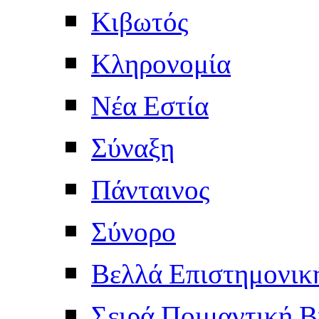
Κιβωτός
Κληρονομία
Νέα Εστία
Σύναξη
Πάνταινος
Σύνορο
Βελλά Επιστημονικ
Σειρά Ποιμαντική Β