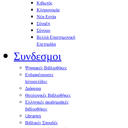
Κιβωτός
Κληρονομία
Νέα Εστία
Σύναξη
Σύνορο
Βελλά Επιστημονική
Επετηρίδα
Συνδεσμοι
Ψηφιακές Βιβλιοθήκες
Ενδιαφέρουσες
Ιστοσελίδες
Διάφορα
Θεολογικές Βιβλιοθήκες
Ελληνικές ακαδημαϊκές
βιβλιοθήκες
Libraries
Βιβλικές Σπουδές