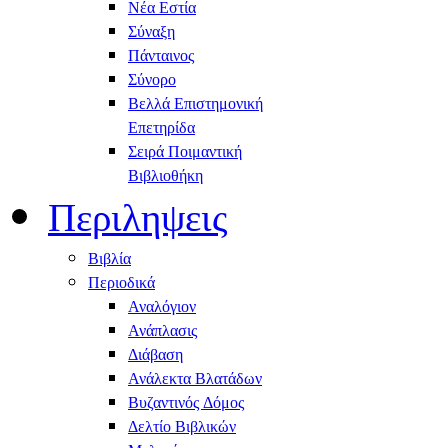
Νέα Εστία
Σύναξη
Πάνταινος
Σύνορο
Βελλά Επιστημονική
Επετηρίδα
Σειρά Ποιμαντική
Βιβλιοθήκη
Περιληψεις
Βιβλία
Περιοδικά
Αναλόγιον
Ανάπλασις
Διάβαση
Ανάλεκτα Βλατάδων
Βυζαντινός Δόμος
Δελτίο Βιβλικών