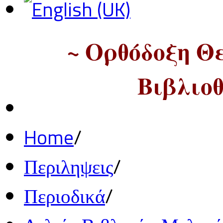
~ Ορθόδοξη Θ
Βιβλιοθ
Home
/
Περιληψεις
/
Περιοδικά
/