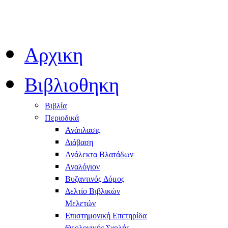
Αρχικη
Βιβλιοθηκη
Βιβλία
Περιοδικά
Ανάπλασις
Διάβαση
Ανάλεκτα Βλατάδων
Αναλόγιον
Βυζαντινός Δόμος
Δελτίο Βιβλικών
Μελετών
Επιστημονική Επετηρίδα
Θεολογικής Σχολής