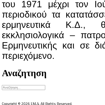
του 1971 μέχρι τον Ιο
περιοδικού τα κατατάσσ
ερμηνευτικά Κ.Δ., θ
εκκλησιολογικά – πατρο
Ερμηνευτικής και σε δι
περιεχόμενο.
Αναζητηση
Υπεύθυνος κατά Νόμον: Σεβ. Μητροπολίτης Δημητριάδος κ.Ιγνάτιος
Επιστημονικός Υπεύθυνος: Δρ Παντελής Καλαϊτζίδης
Copyright © 2026 Ι.Μ.Δ. All Rights Reserved.