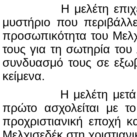
Η μελέτη επιχειρεί 
μυστήριο που περι­βάλ­λ
προσωπικότητα του Μελ­χι
τους για τη σωτηρία του 
συνδυασμό τους σε εξωβ
κεί­μενα.
Η μελέτη μετά την ε
πρώτο ασχο­λείται με τ
προχριστιανική εποχή κα
Μελχισεδέκ στη χριστιανι