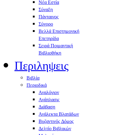
Νέα Εστία
Σύναξη
Πάνταινος
Σύνορο
Βελλά Επιστημονική
Επετηρίδα
Σειρά Ποιμαντική
Βιβλιοθήκη
Περιληψεις
Βιβλία
Περιοδικά
Αναλόγιον
Ανάπλασις
Διάβαση
Ανάλεκτα Βλατάδων
Βυζαντινός Δόμος
Δελτίο Βιβλικών