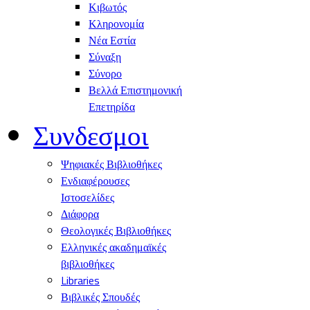
Κιβωτός
Κληρονομία
Νέα Εστία
Σύναξη
Σύνορο
Βελλά Επιστημονική
Επετηρίδα
Συνδεσμοι
Ψηφιακές Βιβλιοθήκες
Ενδιαφέρουσες
Ιστοσελίδες
Διάφορα
Θεολογικές Βιβλιοθήκες
Ελληνικές ακαδημαϊκές
βιβλιοθήκες
Libraries
Βιβλικές Σπουδές