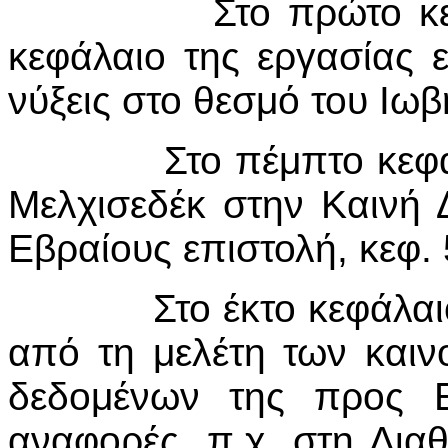
Στο πρώτο κεφάλαιο
κεφάλαιο της ερ­γα­σίας 
νύξεις στο θεσμό του Ιω­
Στο πέμπτο κεφάλαιο
Μελχισεδέκ στην Καινή 
Εβραίους επιστολή, κεφ. 
Στο έκτο κεφάλαιο επι
από τη με­λέ­­­­τη των κ
δεδομένων της προς Εβ
αναφορές, π.χ. στη Διαθή