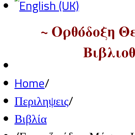
~ Ορθόδοξη Θ
Βιβλιοθ
Home
/
Περιληψεις
/
Βιβλία