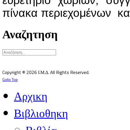
ευρετήριο χωρίων, συγ
πίνακα περιεχομένων και
Αναζητηση
Υπεύθυνος κατά Νόμον: Σεβ. Μητροπολίτης Δημητριάδος κ.Ιγνάτιος
Επιστημονικός Υπεύθυνος: Δρ Παντελής Καλαϊτζίδης
Copyright © 2026 Ι.Μ.Δ. All Rights Reserved.
Goto Top
Αρχικη
Βιβλιοθηκη