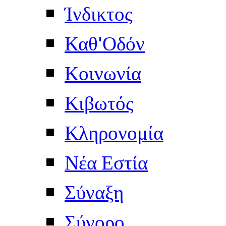
Ίνδικτος
Καθ'Οδόν
Κοινωνία
Κιβωτός
Κληρονομία
Νέα Εστία
Σύναξη
Σύνορο