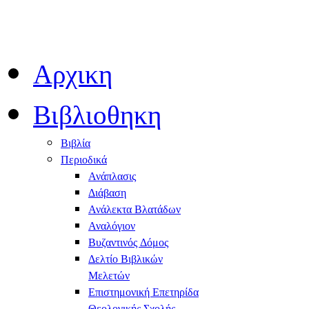
Αρχικη
Βιβλιοθηκη
Βιβλία
Περιοδικά
Ανάπλασις
Διάβαση
Ανάλεκτα Βλατάδων
Αναλόγιον
Βυζαντινός Δόμος
Δελτίο Βιβλικών
Μελετών
Επιστημονική Επετηρίδα
Θεολογικής Σχολής