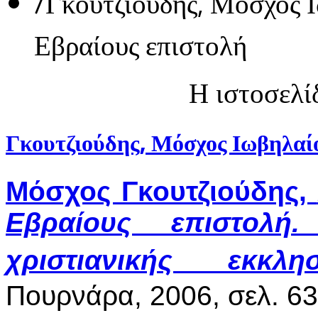
/
Γκουτζιούδης, Μόσχος
Εβραίους επιστολή
Η ιστοσελί
Γκουτζιούδης, Μόσχος Ιωβηλα
Μόσχος Γκουτζιούδης,
Εβραίους επι­στο­
χριστιανικής εκκλησ
Πουρνάρα, 2006, σελ. 63