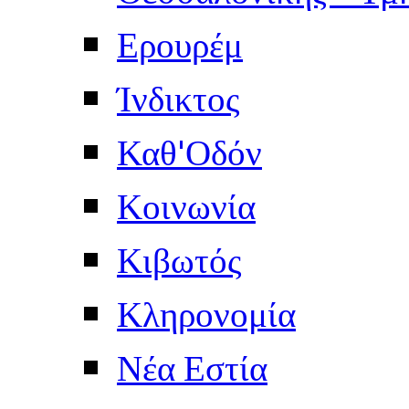
Ερουρέμ
Ίνδικτος
Καθ'Οδόν
Κοινωνία
Κιβωτός
Κληρονομία
Νέα Εστία