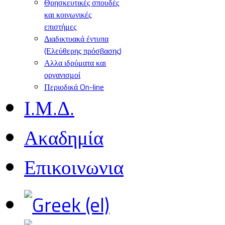
Θρησκευτικές σπουδές
και κοινωνικές
επιστήμες
Διαδικτυακά έντυπα
(Ελεύθερης πρόσβασης)
Αλλα ιδρύματα και
οργανισμοί
Περιοδικά On-line
Ι.Μ.Δ.
Ακαδημία
Επικοινωνια