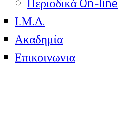
Περιοδικά On-line
Ι.Μ.Δ.
Ακαδημία
Επικοινωνια