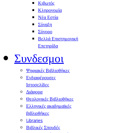
Κιβωτός
Κληρονομία
Νέα Εστία
Σύναξη
Σύνορο
Βελλά Επιστημονική
Επετηρίδα
Συνδεσμοι
Ψηφιακές Βιβλιοθήκες
Ενδιαφέρουσες
Ιστοσελίδες
Διάφορα
Θεολογικές Βιβλιοθήκες
Ελληνικές ακαδημαϊκές
βιβλιοθήκες
Libraries
Βιβλικές Σπουδές