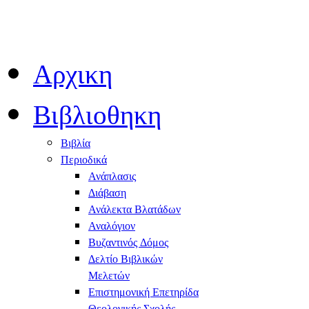
Αρχικη
Βιβλιοθηκη
Βιβλία
Περιοδικά
Ανάπλασις
Διάβαση
Ανάλεκτα Βλατάδων
Αναλόγιον
Βυζαντινός Δόμος
Δελτίο Βιβλικών
Μελετών
Επιστημονική Επετηρίδα
Θεολογικής Σχολής