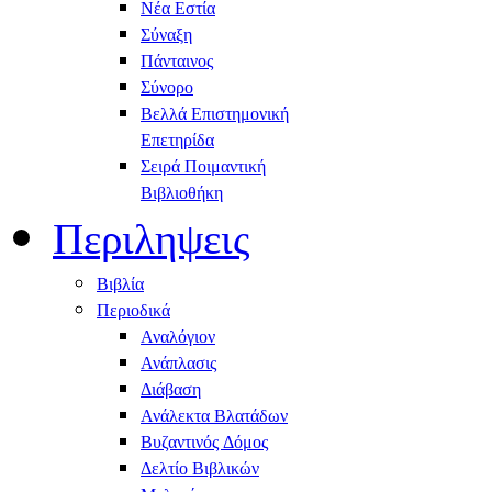
Νέα Εστία
Σύναξη
Πάνταινος
Σύνορο
Βελλά Επιστημονική
Επετηρίδα
Σειρά Ποιμαντική
Βιβλιοθήκη
Περιληψεις
Βιβλία
Περιοδικά
Αναλόγιον
Ανάπλασις
Διάβαση
Ανάλεκτα Βλατάδων
Βυζαντινός Δόμος
Δελτίο Βιβλικών