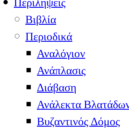
Περιληψεις
Βιβλία
Περιοδικά
Αναλόγιον
Ανάπλασις
Διάβαση
Ανάλεκτα Βλατάδω
Βυζαντινός Δόμος