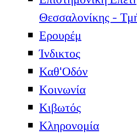
Θεσσαλονίκης - Τμ
Ερουρέμ
Ίνδικτος
Καθ'Οδόν
Κοινωνία
Κιβωτός
Κληρονομία