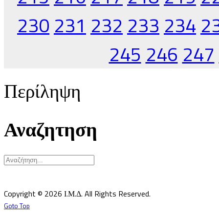
230
231
232
233
234
2
245
246
247
Περίληψη
Αναζητηση
Υπεύθυνος κατά Νόμον: Σεβ. Μητροπολίτης Δημητριάδος κ.Ιγνάτιος
Επιστημονικός Υπεύθυνος: Δρ Παντελής Καλαϊτζίδης
Copyright © 2026 Ι.Μ.Δ. All Rights Reserved.
Goto Top