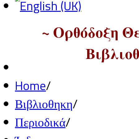
~ Ορθόδοξη Θ
Βιβλιοθ
Home
/
Βιβλιοθηκη
/
Περιοδικά
/