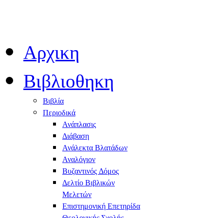
Αρχικη
Βιβλιοθηκη
Βιβλία
Περιοδικά
Ανάπλασις
Διάβαση
Ανάλεκτα Βλατάδων
Αναλόγιον
Βυζαντινός Δόμος
Δελτίο Βιβλικών
Μελετών
Επιστημονική Επετηρίδα
Θεολογικής Σχολής