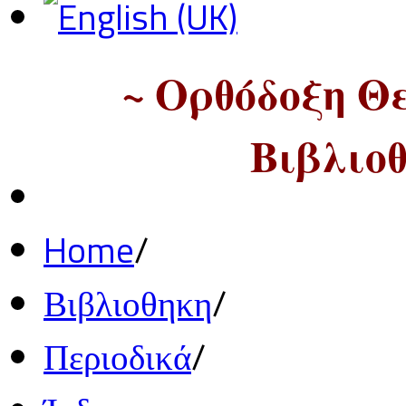
~ Ορθόδοξη Θ
Βιβλιοθ
Home
/
Βιβλιοθηκη
/
Περιοδικά
/