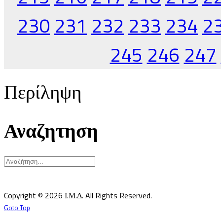
230
231
232
233
234
2
245
246
247
Περίληψη
Αναζητηση
Υπεύθυνος κατά Νόμον: Σεβ. Μητροπολίτης Δημητριάδος κ.Ιγνάτιος
Επιστημονικός Υπεύθυνος: Δρ Παντελής Καλαϊτζίδης
Copyright © 2026 Ι.Μ.Δ. All Rights Reserved.
Goto Top