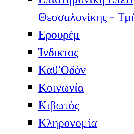
Θεσσαλονίκης - Τμ
Ερουρέμ
Ίνδικτος
Καθ'Οδόν
Κοινωνία
Κιβωτός
Κληρονομία