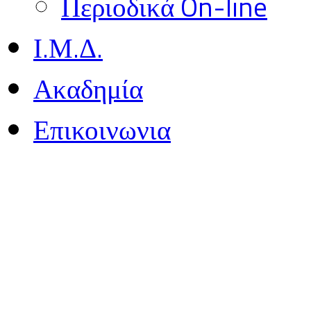
Περιοδικά On-line
Ι.Μ.Δ.
Ακαδημία
Επικοινωνια