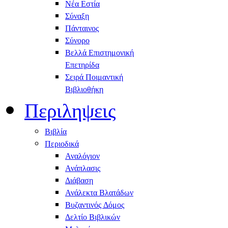
Νέα Εστία
Σύναξη
Πάνταινος
Σύνορο
Βελλά Επιστημονική
Επετηρίδα
Σειρά Ποιμαντική
Βιβλιοθήκη
Περιληψεις
Βιβλία
Περιοδικά
Αναλόγιον
Ανάπλασις
Διάβαση
Ανάλεκτα Βλατάδων
Βυζαντινός Δόμος
Δελτίο Βιβλικών