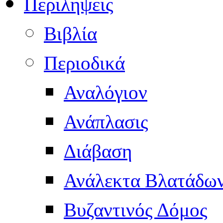
Περιληψεις
Βιβλία
Περιοδικά
Αναλόγιον
Ανάπλασις
Διάβαση
Ανάλεκτα Βλατάδω
Βυζαντινός Δόμος