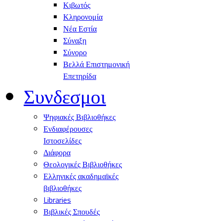
Κιβωτός
Κληρονομία
Νέα Εστία
Σύναξη
Σύνορο
Βελλά Επιστημονική
Επετηρίδα
Συνδεσμοι
Ψηφιακές Βιβλιοθήκες
Ενδιαφέρουσες
Ιστοσελίδες
Διάφορα
Θεολογικές Βιβλιοθήκες
Ελληνικές ακαδημαϊκές
βιβλιοθήκες
Libraries
Βιβλικές Σπουδές