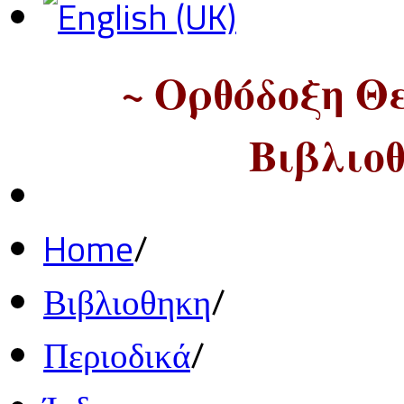
~ Ορθόδοξη Θ
Βιβλιοθ
Home
/
Βιβλιοθηκη
/
Περιοδικά
/