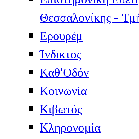
Θεσσαλονίκης - Τμ
Ερουρέμ
Ίνδικτος
Καθ'Οδόν
Κοινωνία
Κιβωτός
Κληρονομία