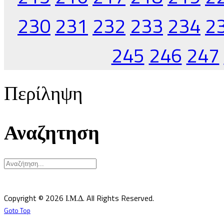
230
231
232
233
234
2
245
246
247
Περίληψη
Αναζητηση
Υπεύθυνος κατά Νόμον: Σεβ. Μητροπολίτης Δημητριάδος κ.Ιγνάτιος
Επιστημονικός Υπεύθυνος: Δρ Παντελής Καλαϊτζίδης
Copyright © 2026 Ι.Μ.Δ. All Rights Reserved.
Goto Top