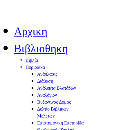
Αρχικη
Βιβλιοθηκη
Βιβλία
Περιοδικά
Ανάπλασις
Διάβαση
Ανάλεκτα Βλατάδων
Αναλόγιον
Βυζαντινός Δόμος
Δελτίο Βιβλικών
Μελετών
Επιστημονική Επετηρίδα
Θεολογικής Σχολής