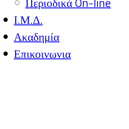
Περιοδικά On-line
Ι.Μ.Δ.
Ακαδημία
Επικοινωνια