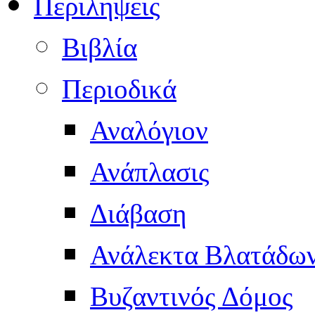
Περιληψεις
Βιβλία
Περιοδικά
Αναλόγιον
Ανάπλασις
Διάβαση
Ανάλεκτα Βλατάδω
Βυζαντινός Δόμος