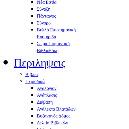
Νέα Εστία
Σύναξη
Πάνταινος
Σύνορο
Βελλά Επιστημονική
Επετηρίδα
Σειρά Ποιμαντική
Βιβλιοθήκη
Περιληψεις
Βιβλία
Περιοδικά
Αναλόγιον
Ανάπλασις
Διάβαση
Ανάλεκτα Βλατάδων
Βυζαντινός Δόμος
Δελτίο Βιβλικών