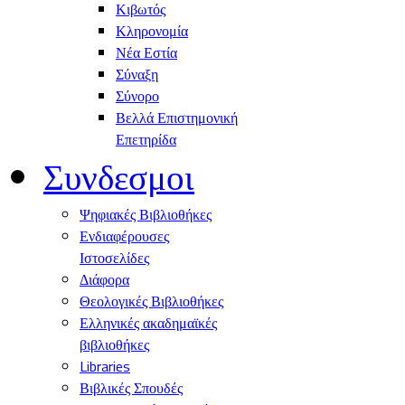
Κιβωτός
Κληρονομία
Νέα Εστία
Σύναξη
Σύνορο
Βελλά Επιστημονική
Επετηρίδα
Συνδεσμοι
Ψηφιακές Βιβλιοθήκες
Ενδιαφέρουσες
Ιστοσελίδες
Διάφορα
Θεολογικές Βιβλιοθήκες
Ελληνικές ακαδημαϊκές
βιβλιοθήκες
Libraries
Βιβλικές Σπουδές