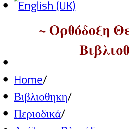
~ Ορθόδοξη Θ
Βιβλιοθ
Home
/
Βιβλιοθηκη
/
Περιοδικά
/