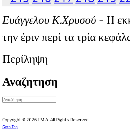
Ευάγγελου Κ.Χρυσού
- Η εκ
την έριν περί τα τρία κεφά
Περίληψη
Αναζητηση
Υπεύθυνος κατά Νόμον: Σεβ. Μητροπολίτης Δημητριάδος κ.Ιγνάτιος
Επιστημονικός Υπεύθυνος: Δρ Παντελής Καλαϊτζίδης
Copyright © 2026 Ι.Μ.Δ. All Rights Reserved.
Goto Top