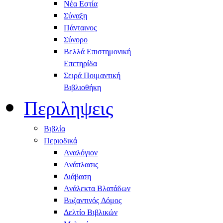
Νέα Εστία
Σύναξη
Πάνταινος
Σύνορο
Βελλά Επιστημονική
Επετηρίδα
Σειρά Ποιμαντική
Βιβλιοθήκη
Περιληψεις
Βιβλία
Περιοδικά
Αναλόγιον
Ανάπλασις
Διάβαση
Ανάλεκτα Βλατάδων
Βυζαντινός Δόμος
Δελτίο Βιβλικών