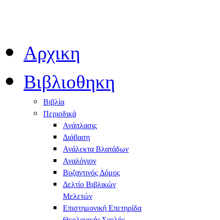
Αρχικη
Βιβλιοθηκη
Βιβλία
Περιοδικά
Ανάπλασις
Διάβαση
Ανάλεκτα Βλατάδων
Αναλόγιον
Βυζαντινός Δόμος
Δελτίο Βιβλικών
Μελετών
Επιστημονική Επετηρίδα
Θεολογικής Σχολής