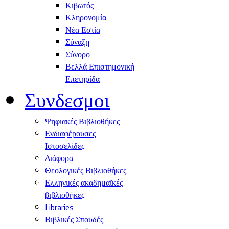
Κιβωτός
Κληρονομία
Νέα Εστία
Σύναξη
Σύνορο
Βελλά Επιστημονική
Επετηρίδα
Συνδεσμοι
Ψηφιακές Βιβλιοθήκες
Ενδιαφέρουσες
Ιστοσελίδες
Διάφορα
Θεολογικές Βιβλιοθήκες
Ελληνικές ακαδημαϊκές
βιβλιοθήκες
Libraries
Βιβλικές Σπουδές