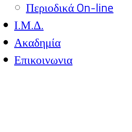
Περιοδικά On-line
Ι.Μ.Δ.
Ακαδημία
Επικοινωνια