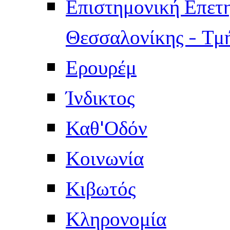
Επιστημονική Επετ
Θεσσαλονίκης - Τμ
Ερουρέμ
Ίνδικτος
Καθ'Οδόν
Κοινωνία
Κιβωτός
Κληρονομία