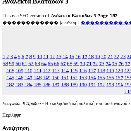
Ανάλεκτα Βλατάδων 3
This is a SEO version of
Ανάλεκτα Βλατάδων 3 Page 182
������������ JavaScript
��������� ��� Fl
1
2
3
4
5
6
7
8
9
10
11
12
13
14
15
16
17
18
19
20
21
22
23
2
58
59
60
61
62
63
64
65
66
67
68
69
70
71
72
73
74
75
76
77
108
109
110
111
112
113
114
115
116
117
118
119
120
12
145
146
147
148
149
150
151
152
153
154
155
156
157
15
182
183
184
185
186
187
188
189
190
191
192
193
194
19
21
Ευάγγελου Κ.Χρυσού
- Η εκκλησιαστική πολιτική του Ιουστινιανού κ
Περίληψη
Αναζητηση