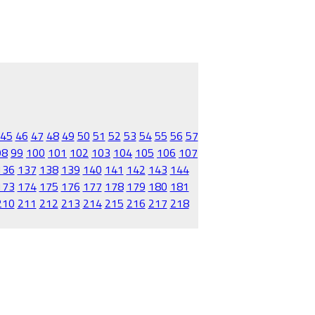
45
46
47
48
49
50
51
52
53
54
55
56
57
98
99
100
101
102
103
104
105
106
107
136
137
138
139
140
141
142
143
144
173
174
175
176
177
178
179
180
181
210
211
212
213
214
215
216
217
218