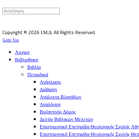
Υπεύθυνος κατά Νόμον: Σεβ. Μητροπολίτης Δημητριάδος κ.Ιγνάτιος
Επιστημονικός Υπεύθυνος: Δρ Παντελής Καλαϊτζίδης
Copyright © 2026 Ι.Μ.Δ. All Rights Reserved.
Goto Top
Αρχικη
Βιβλιοθηκη
Βιβλία
Περιοδικά
Ανάπλασις
Διάβαση
Ανάλεκτα Βλατάδων
Αναλόγιον
Βυζαντινός Δόμος
Δελτίο Βιβλικών Μελετών
Επιστημονική Επετηρίδα Θεολογικής Σχολής Αθ
Επιστημονική Επετηρίδα Θεολογικής Σχολής Θε