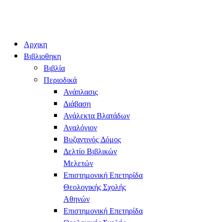
Αρχικη
Βιβλιοθηκη
Βιβλία
Περιοδικά
Ανάπλασις
Διάβαση
Ανάλεκτα Βλατάδων
Αναλόγιον
Βυζαντινός Δόμος
Δελτίο Βιβλικών
Μελετών
Επιστημονική Επετηρίδα
Θεολογικής Σχολής
Αθηνών
Επιστημονική Επετηρίδα