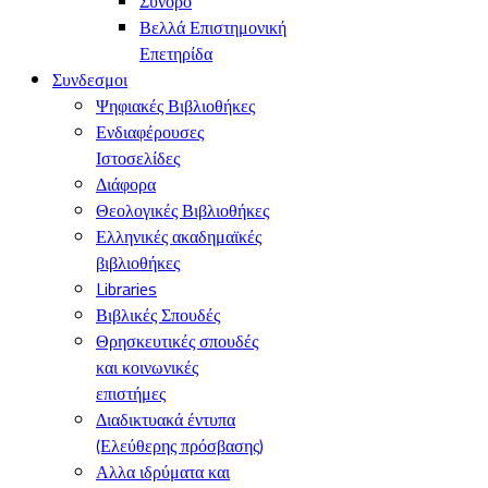
Σύνορο
Βελλά Επιστημονική
Επετηρίδα
Συνδεσμοι
Ψηφιακές Βιβλιοθήκες
Ενδιαφέρουσες
Ιστοσελίδες
Διάφορα
Θεολογικές Βιβλιοθήκες
Ελληνικές ακαδημαϊκές
βιβλιοθήκες
Libraries
Βιβλικές Σπουδές
Θρησκευτικές σπουδές
και κοινωνικές
επιστήμες
Διαδικτυακά έντυπα
(Ελεύθερης πρόσβασης)
Αλλα ιδρύματα και