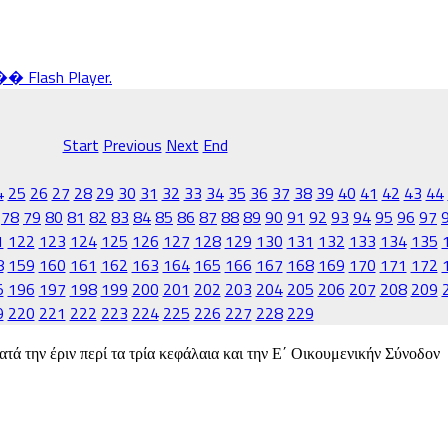
ash Player.
Start
Previous
Next
End
4
25
26
27
28
29
30
31
32
33
34
35
36
37
38
39
40
41
42
43
44
78
79
80
81
82
83
84
85
86
87
88
89
90
91
92
93
94
95
96
97
1
122
123
124
125
126
127
128
129
130
131
132
133
134
135
8
159
160
161
162
163
164
165
166
167
168
169
170
171
172
5
196
197
198
199
200
201
202
203
204
205
206
207
208
209
9
220
221
222
223
224
225
226
227
228
229
ατά την έριν περί τα τρία κεφάλαια και την Ε΄ Οικουμενικήν Σύνοδον