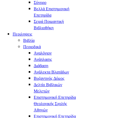
Σύνορο
Βελλά Επιστημονική
Επετηρίδα
Σειρά Ποιμαντική
Βιβλιοθήκη
Περιληψεις
Βιβλία
Περιοδικά
Αναλόγιον
Ανάπλασις
Διάβαση
Ανάλεκτα Βλατάδων
Βυζαντινός Δόμος
Δελτίο Βιβλικών
Μελετών
Επιστημονική Επετηρίδα
Θεολογικής Σχολής
Αθηνών
Επιστημονική Επετηρίδα