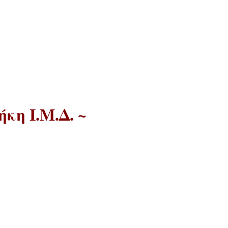
κη Ι.Μ.Δ. ~