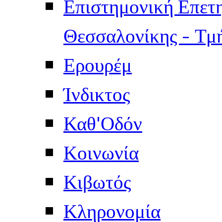
Επιστημονική Επετ
Θεσσαλονίκης - Τμ
Ερουρέμ
Ίνδικτος
Καθ'Οδόν
Κοινωνία
Κιβωτός
Κληρονομία