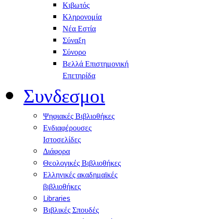
Κιβωτός
Κληρονομία
Νέα Εστία
Σύναξη
Σύνορο
Βελλά Επιστημονική
Επετηρίδα
Συνδεσμοι
Ψηφιακές Βιβλιοθήκες
Ενδιαφέρουσες
Ιστοσελίδες
Διάφορα
Θεολογικές Βιβλιοθήκες
Ελληνικές ακαδημαϊκές
βιβλιοθήκες
Libraries
Βιβλικές Σπουδές