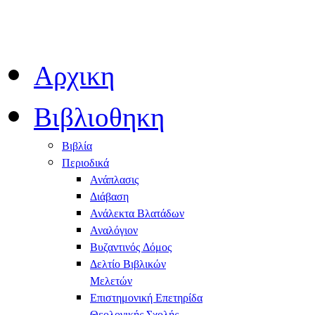
Αρχικη
Βιβλιοθηκη
Βιβλία
Περιοδικά
Ανάπλασις
Διάβαση
Ανάλεκτα Βλατάδων
Αναλόγιον
Βυζαντινός Δόμος
Δελτίο Βιβλικών
Μελετών
Επιστημονική Επετηρίδα
Θεολογικής Σχολής