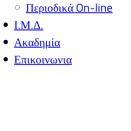
Περιοδικά On-line
Ι.Μ.Δ.
Ακαδημία
Επικοινωνια