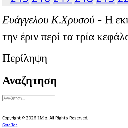
Ευάγγελου Κ.Χρυσού
- Η εκ
την έριν περί τα τρία κεφά
Περίληψη
Αναζητηση
Υπεύθυνος κατά Νόμον: Σεβ. Μητροπολίτης Δημητριάδος κ.Ιγνάτιος
Επιστημονικός Υπεύθυνος: Δρ Παντελής Καλαϊτζίδης
Copyright © 2026 Ι.Μ.Δ. All Rights Reserved.
Goto Top