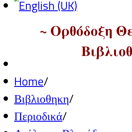
~ Ορθόδοξη Θ
Βιβλιοθ
Home
/
Βιβλιοθηκη
/
Περιοδικά
/