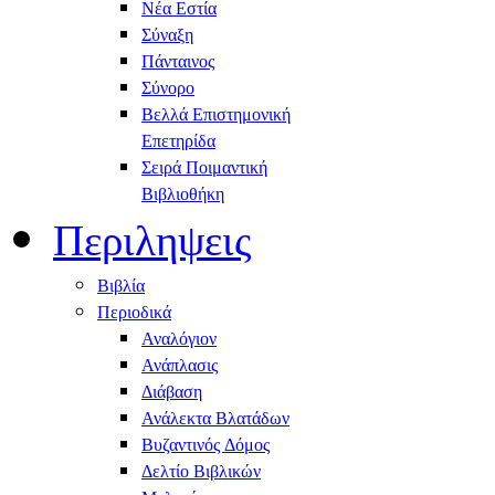
Νέα Εστία
Σύναξη
Πάνταινος
Σύνορο
Βελλά Επιστημονική
Επετηρίδα
Σειρά Ποιμαντική
Βιβλιοθήκη
Περιληψεις
Βιβλία
Περιοδικά
Αναλόγιον
Ανάπλασις
Διάβαση
Ανάλεκτα Βλατάδων
Βυζαντινός Δόμος
Δελτίο Βιβλικών