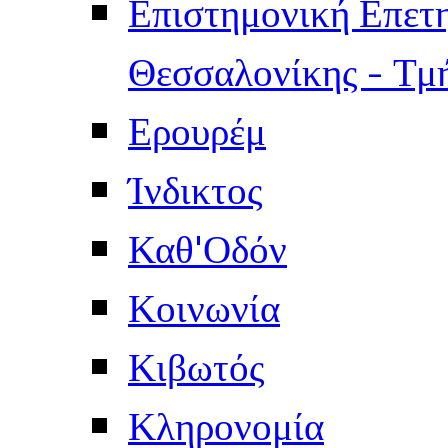
Επιστημονική Επετ
Θεσσαλονίκης - Τμ
Ερουρέμ
Ίνδικτος
Καθ'Οδόν
Κοινωνία
Κιβωτός
Κληρονομία