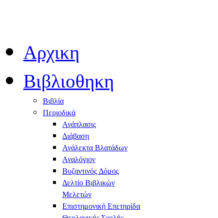
Αρχικη
Βιβλιοθηκη
Βιβλία
Περιοδικά
Ανάπλασις
Διάβαση
Ανάλεκτα Βλατάδων
Αναλόγιον
Βυζαντινός Δόμος
Δελτίο Βιβλικών
Μελετών
Επιστημονική Επετηρίδα
Θεολογικής Σχολής