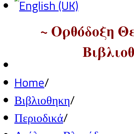
~ Ορθόδοξη Θ
Βιβλιοθ
Home
/
Βιβλιοθηκη
/
Περιοδικά
/