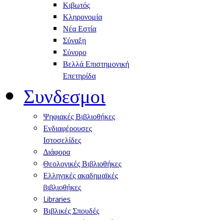
Κιβωτός
Κληρονομία
Νέα Εστία
Σύναξη
Σύνορο
Βελλά Επιστημονική
Επετηρίδα
Συνδεσμοι
Ψηφιακές Βιβλιοθήκες
Ενδιαφέρουσες
Ιστοσελίδες
Διάφορα
Θεολογικές Βιβλιοθήκες
Ελληνικές ακαδημαϊκές
βιβλιοθήκες
Libraries
Βιβλικές Σπουδές