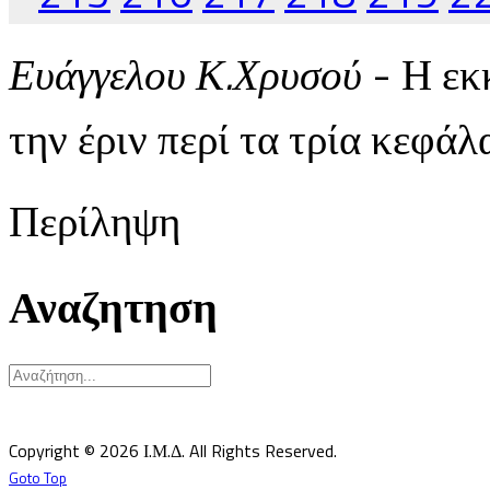
Ευάγγελου Κ.Χρυσού
- Η εκ
την έριν περί τα τρία κεφά
Περίληψη
Αναζητηση
Υπεύθυνος κατά Νόμον: Σεβ. Μητροπολίτης Δημητριάδος κ.Ιγνάτιος
Επιστημονικός Υπεύθυνος: Δρ Παντελής Καλαϊτζίδης
Copyright © 2026 Ι.Μ.Δ. All Rights Reserved.
Goto Top