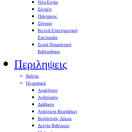
Νέα Εστία
Σύναξη
Πάνταινος
Σύνορο
Βελλά Επιστημονική
Επετηρίδα
Σειρά Ποιμαντική
Βιβλιοθήκη
Περιληψεις
Βιβλία
Περιοδικά
Αναλόγιον
Ανάπλασις
Διάβαση
Ανάλεκτα Βλατάδων
Βυζαντινός Δόμος
Δελτίο Βιβλικών