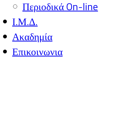
Περιοδικά On-line
Ι.Μ.Δ.
Ακαδημία
Επικοινωνια