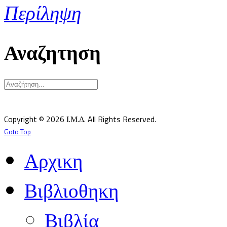
Περίληψη
Αναζητηση
Υπεύθυνος κατά Νόμον: Σεβ. Μητροπολίτης Δημητριάδος κ.Ιγνάτιος
Επιστημονικός Υπεύθυνος: Δρ Παντελής Καλαϊτζίδης
Copyright © 2026 Ι.Μ.Δ. All Rights Reserved.
Goto Top
Αρχικη
Βιβλιοθηκη
Βιβλία