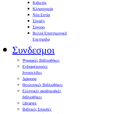
Κιβωτός
Κληρονομία
Νέα Εστία
Σύναξη
Σύνορο
Βελλά Επιστημονική
Επετηρίδα
Συνδεσμοι
Ψηφιακές Βιβλιοθήκες
Ενδιαφέρουσες
Ιστοσελίδες
Διάφορα
Θεολογικές Βιβλιοθήκες
Ελληνικές ακαδημαϊκές
βιβλιοθήκες
Libraries
Βιβλικές Σπουδές