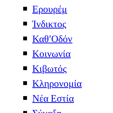
Ερουρέμ
Ίνδικτος
Καθ'Οδόν
Κοινωνία
Κιβωτός
Κληρονομία
Νέα Εστία
Σύναξη