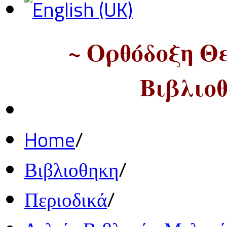
~ Ορθόδοξη Θ
Βιβλιοθ
Home
/
Βιβλιοθηκη
/
Περιοδικά
/