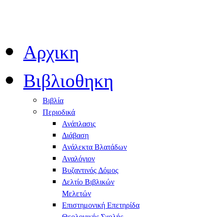
Αρχικη
Βιβλιοθηκη
Βιβλία
Περιοδικά
Ανάπλασις
Διάβαση
Ανάλεκτα Βλατάδων
Αναλόγιον
Βυζαντινός Δόμος
Δελτίο Βιβλικών
Μελετών
Επιστημονική Επετηρίδα
Θεολογικής Σχολής