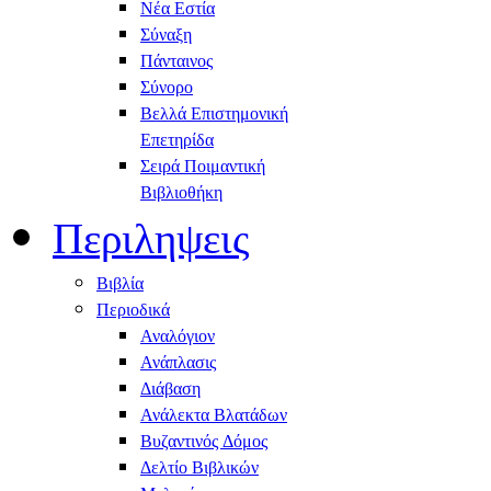
Νέα Εστία
Σύναξη
Πάνταινος
Σύνορο
Βελλά Επιστημονική
Επετηρίδα
Σειρά Ποιμαντική
Βιβλιοθήκη
Περιληψεις
Βιβλία
Περιοδικά
Αναλόγιον
Ανάπλασις
Διάβαση
Ανάλεκτα Βλατάδων
Βυζαντινός Δόμος
Δελτίο Βιβλικών