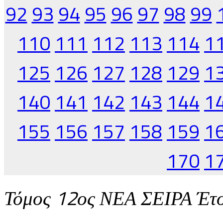
92
93
94
95
96
97
98
99
110
111
112
113
114
1
125
126
127
128
129
1
140
141
142
143
144
1
155
156
157
158
159
1
170
1
Τόμος 12ος ΝΕΑ ΣΕΙΡΑ Έτ