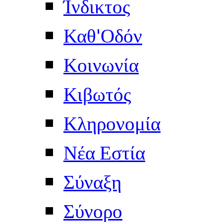
Ίνδικτος
Καθ'Οδόν
Κοινωνία
Κιβωτός
Κληρονομία
Νέα Εστία
Σύναξη
Σύνορο