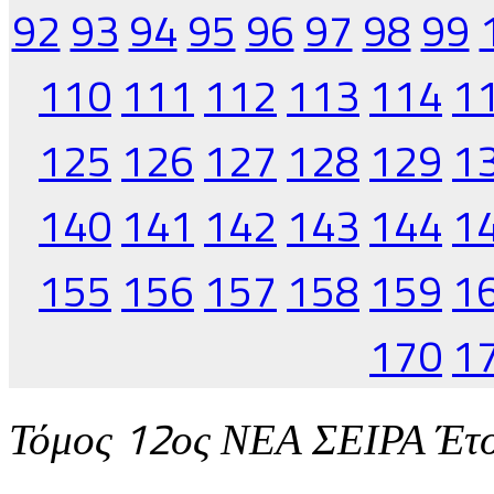
92
93
94
95
96
97
98
99
110
111
112
113
114
1
125
126
127
128
129
1
140
141
142
143
144
1
155
156
157
158
159
1
170
1
Τόμος 12ος ΝΕΑ ΣΕΙΡΑ Έτ