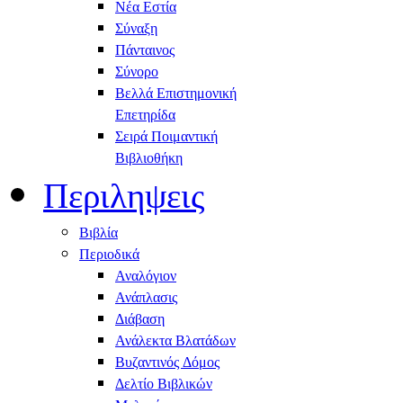
Νέα Εστία
Σύναξη
Πάνταινος
Σύνορο
Βελλά Επιστημονική
Επετηρίδα
Σειρά Ποιμαντική
Βιβλιοθήκη
Περιληψεις
Βιβλία
Περιοδικά
Αναλόγιον
Ανάπλασις
Διάβαση
Ανάλεκτα Βλατάδων
Βυζαντινός Δόμος
Δελτίο Βιβλικών