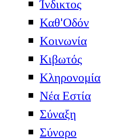
Ίνδικτος
Καθ'Οδόν
Κοινωνία
Κιβωτός
Κληρονομία
Νέα Εστία
Σύναξη
Σύνορο