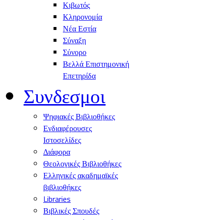
Κιβωτός
Κληρονομία
Νέα Εστία
Σύναξη
Σύνορο
Βελλά Επιστημονική
Επετηρίδα
Συνδεσμοι
Ψηφιακές Βιβλιοθήκες
Ενδιαφέρουσες
Ιστοσελίδες
Διάφορα
Θεολογικές Βιβλιοθήκες
Ελληνικές ακαδημαϊκές
βιβλιοθήκες
Libraries
Βιβλικές Σπουδές