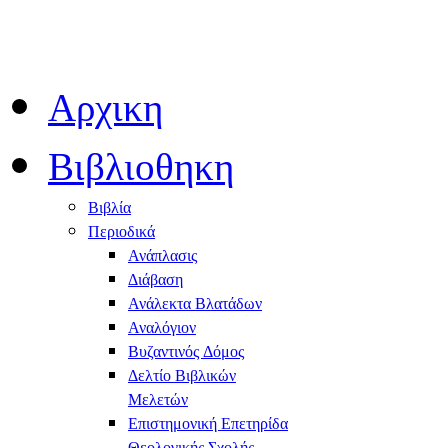
Αρχικη
Βιβλιοθηκη
Βιβλία
Περιοδικά
Ανάπλασις
Διάβαση
Ανάλεκτα Βλατάδων
Αναλόγιον
Βυζαντινός Δόμος
Δελτίο Βιβλικών
Μελετών
Επιστημονική Επετηρίδα
Θεολογικής Σχολής