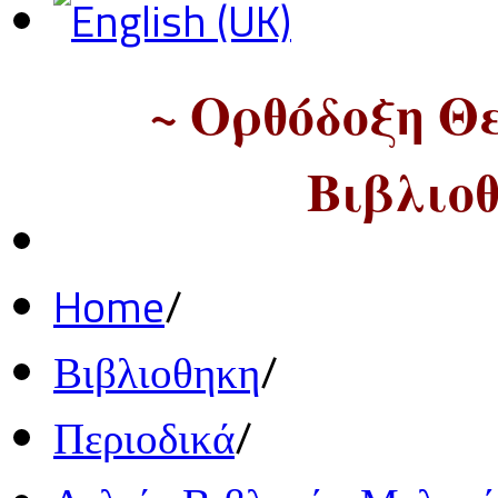
~ Ορθόδοξη Θ
Βιβλιοθ
Home
/
Βιβλιοθηκη
/
Περιοδικά
/