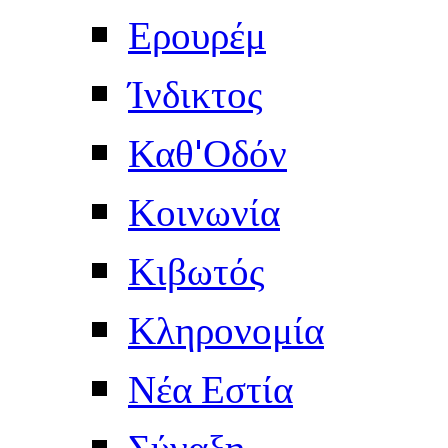
Ερουρέμ
Ίνδικτος
Καθ'Οδόν
Κοινωνία
Κιβωτός
Κληρονομία
Νέα Εστία
Σύναξη