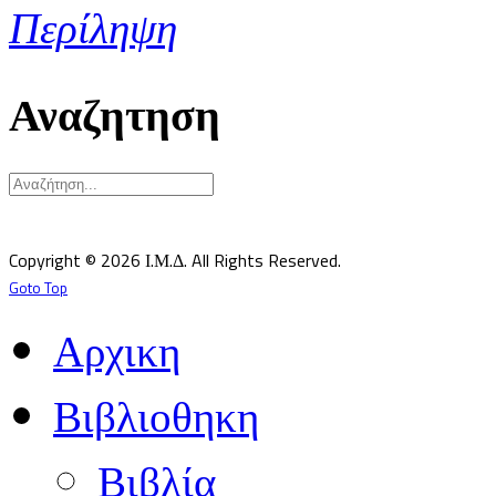
Περίληψη
Αναζητηση
Υπεύθυνος κατά Νόμον: Σεβ. Μητροπολίτης Δημητριάδος κ.Ιγνάτιος
Επιστημονικός Υπεύθυνος: Δρ Παντελής Καλαϊτζίδης
Copyright © 2026 Ι.Μ.Δ. All Rights Reserved.
Goto Top
Αρχικη
Βιβλιοθηκη
Βιβλία