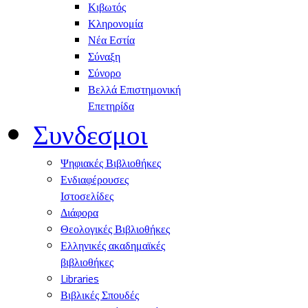
Κιβωτός
Κληρονομία
Νέα Εστία
Σύναξη
Σύνορο
Βελλά Επιστημονική
Επετηρίδα
Συνδεσμοι
Ψηφιακές Βιβλιοθήκες
Ενδιαφέρουσες
Ιστοσελίδες
Διάφορα
Θεολογικές Βιβλιοθήκες
Ελληνικές ακαδημαϊκές
βιβλιοθήκες
Libraries
Βιβλικές Σπουδές