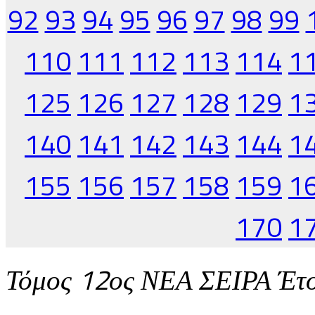
92
93
94
95
96
97
98
99
110
111
112
113
114
1
125
126
127
128
129
1
140
141
142
143
144
1
155
156
157
158
159
1
170
1
Τόμος 12ος ΝΕΑ ΣΕΙΡΑ Έτ