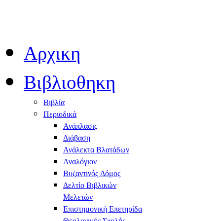
Αρχικη
Βιβλιοθηκη
Βιβλία
Περιοδικά
Ανάπλασις
Διάβαση
Ανάλεκτα Βλατάδων
Αναλόγιον
Βυζαντινός Δόμος
Δελτίο Βιβλικών
Μελετών
Επιστημονική Επετηρίδα
Θεολογικής Σχολής