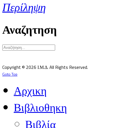
Περίληψη
Αναζητηση
Υπεύθυνος κατά Νόμον: Σεβ. Μητροπολίτης Δημητριάδος κ.Ιγνάτιος
Επιστημονικός Υπεύθυνος: Δρ Παντελής Καλαϊτζίδης
Copyright © 2026 Ι.Μ.Δ. All Rights Reserved.
Goto Top
Αρχικη
Βιβλιοθηκη
Βιβλία