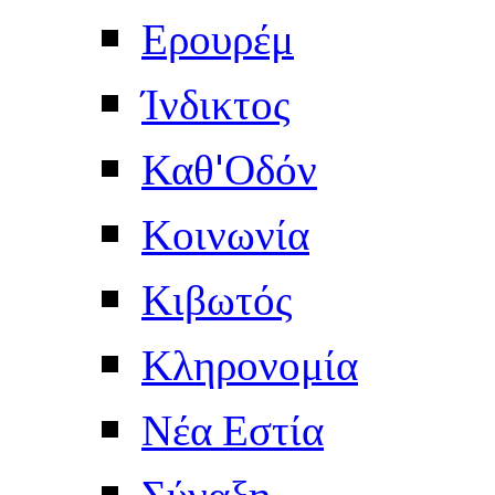
Ερουρέμ
Ίνδικτος
Καθ'Οδόν
Κοινωνία
Κιβωτός
Κληρονομία
Νέα Εστία
Σύναξη