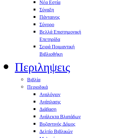
Νέα Εστία
Σύναξη
Πάνταινος
Σύνορο
Βελλά Επιστημονική
Επετηρίδα
Σειρά Ποιμαντική
Βιβλιοθήκη
Περιληψεις
Βιβλία
Περιοδικά
Αναλόγιον
Ανάπλασις
Διάβαση
Ανάλεκτα Βλατάδων
Βυζαντινός Δόμος
Δελτίο Βιβλικών