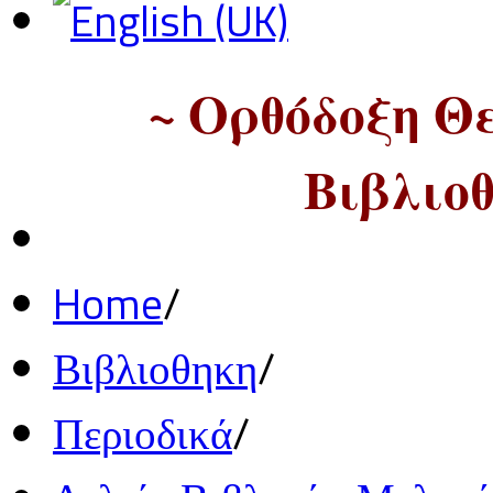
~ Ορθόδοξη Θ
Βιβλιοθ
Home
/
Βιβλιοθηκη
/
Περιοδικά
/