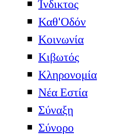
Ίνδικτος
Καθ'Οδόν
Κοινωνία
Κιβωτός
Κληρονομία
Νέα Εστία
Σύναξη
Σύνορο