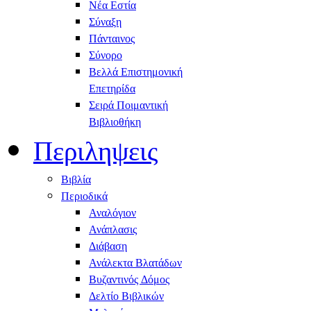
Νέα Εστία
Σύναξη
Πάνταινος
Σύνορο
Βελλά Επιστημονική
Επετηρίδα
Σειρά Ποιμαντική
Βιβλιοθήκη
Περιληψεις
Βιβλία
Περιοδικά
Αναλόγιον
Ανάπλασις
Διάβαση
Ανάλεκτα Βλατάδων
Βυζαντινός Δόμος
Δελτίο Βιβλικών