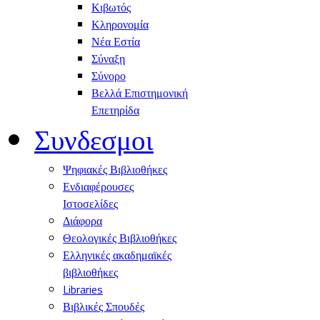
Κιβωτός
Κληρονομία
Νέα Εστία
Σύναξη
Σύνορο
Βελλά Επιστημονική
Επετηρίδα
Συνδεσμοι
Ψηφιακές Βιβλιοθήκες
Ενδιαφέρουσες
Ιστοσελίδες
Διάφορα
Θεολογικές Βιβλιοθήκες
Ελληνικές ακαδημαϊκές
βιβλιοθήκες
Libraries
Βιβλικές Σπουδές