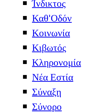
Ίνδικτος
Καθ'Οδόν
Κοινωνία
Κιβωτός
Κληρονομία
Νέα Εστία
Σύναξη
Σύνορο