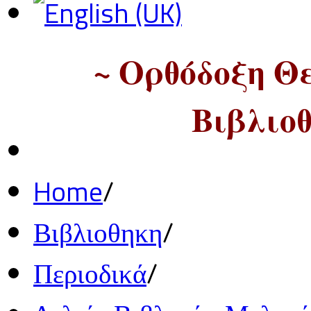
~ Ορθόδοξη Θ
Βιβλιοθ
Home
/
Βιβλιοθηκη
/
Περιοδικά
/