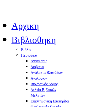
Αρχικη
Βιβλιοθηκη
Βιβλία
Περιοδικά
Ανάπλασις
Διάβαση
Ανάλεκτα Βλατάδων
Αναλόγιον
Βυζαντινός Δόμος
Δελτίο Βιβλικών
Μελετών
Επιστημονική Επετηρίδα
Θεολογικής Σχολής