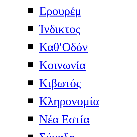
Ερουρέμ
Ίνδικτος
Καθ'Οδόν
Κοινωνία
Κιβωτός
Κληρονομία
Νέα Εστία
Σύναξη