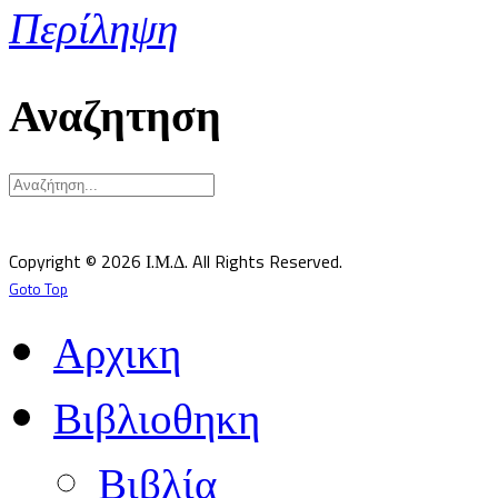
Περίληψη
Αναζητηση
Υπεύθυνος κατά Νόμον: Σεβ. Μητροπολίτης Δημητριάδος κ.Ιγνάτιος
Επιστημονικός Υπεύθυνος: Δρ Παντελής Καλαϊτζίδης
Copyright © 2026 Ι.Μ.Δ. All Rights Reserved.
Goto Top
Αρχικη
Βιβλιοθηκη
Βιβλία