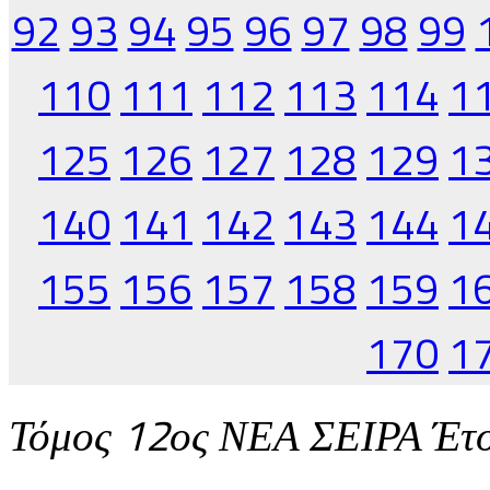
92
93
94
95
96
97
98
99
110
111
112
113
114
1
125
126
127
128
129
1
140
141
142
143
144
1
155
156
157
158
159
1
170
1
Τόμος 12ος ΝΕΑ ΣΕΙΡΑ Έτ