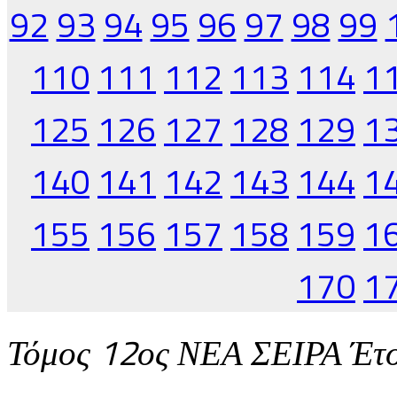
92
93
94
95
96
97
98
99
110
111
112
113
114
1
125
126
127
128
129
1
140
141
142
143
144
1
155
156
157
158
159
1
170
1
Τόμος 12ος ΝΕΑ ΣΕΙΡΑ Έτ