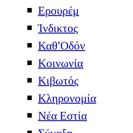
Ερουρέμ
Ίνδικτος
Καθ'Οδόν
Κοινωνία
Κιβωτός
Κληρονομία
Νέα Εστία
Σύναξη