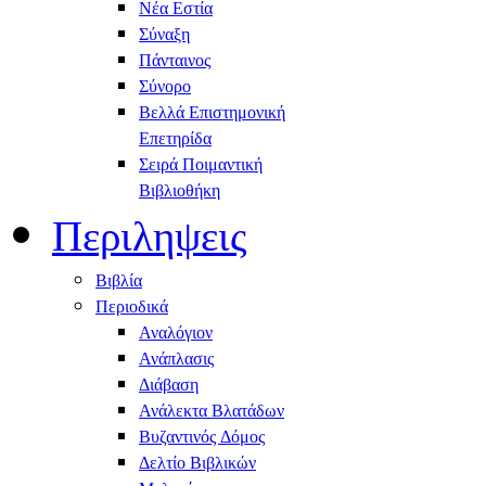
Νέα Εστία
Σύναξη
Πάνταινος
Σύνορο
Βελλά Επιστημονική
Επετηρίδα
Σειρά Ποιμαντική
Βιβλιοθήκη
Περιληψεις
Βιβλία
Περιοδικά
Αναλόγιον
Ανάπλασις
Διάβαση
Ανάλεκτα Βλατάδων
Βυζαντινός Δόμος
Δελτίο Βιβλικών