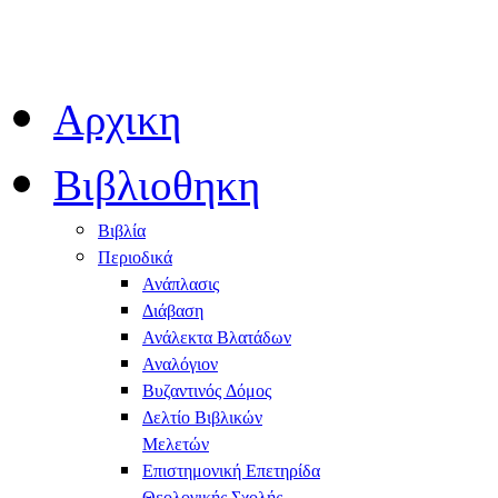
Αρχικη
Βιβλιοθηκη
Βιβλία
Περιοδικά
Ανάπλασις
Διάβαση
Ανάλεκτα Βλατάδων
Αναλόγιον
Βυζαντινός Δόμος
Δελτίο Βιβλικών
Μελετών
Επιστημονική Επετηρίδα
Θεολογικής Σχολής