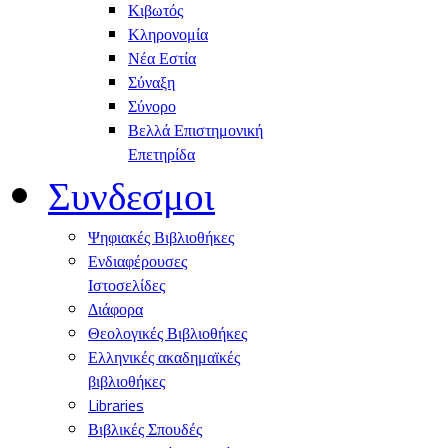
Κιβωτός
Κληρονομία
Νέα Εστία
Σύναξη
Σύνορο
Βελλά Επιστημονική
Επετηρίδα
Συνδεσμοι
Ψηφιακές Βιβλιοθήκες
Ενδιαφέρουσες
Ιστοσελίδες
Διάφορα
Θεολογικές Βιβλιοθήκες
Ελληνικές ακαδημαϊκές
βιβλιοθήκες
Libraries
Βιβλικές Σπουδές