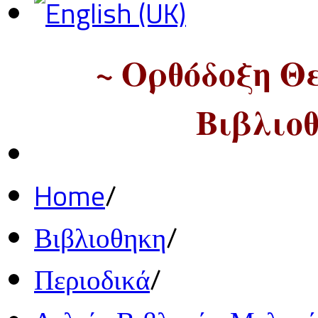
~ Ορθόδοξη Θ
Βιβλιοθ
Home
/
Βιβλιοθηκη
/
Περιοδικά
/