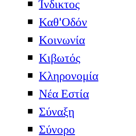
Ίνδικτος
Καθ'Οδόν
Κοινωνία
Κιβωτός
Κληρονομία
Νέα Εστία
Σύναξη
Σύνορο