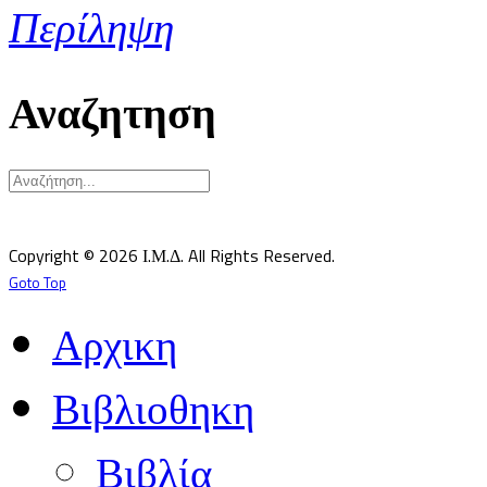
Περίληψη
Αναζητηση
Υπεύθυνος κατά Νόμον: Σεβ. Μητροπολίτης Δημητριάδος κ.Ιγνάτιος
Επιστημονικός Υπεύθυνος: Δρ Παντελής Καλαϊτζίδης
Copyright © 2026 Ι.Μ.Δ. All Rights Reserved.
Goto Top
Αρχικη
Βιβλιοθηκη
Βιβλία