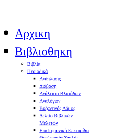
Αρχικη
Βιβλιοθηκη
Βιβλία
Περιοδικά
Ανάπλασις
Διάβαση
Ανάλεκτα Βλατάδων
Αναλόγιον
Βυζαντινός Δόμος
Δελτίο Βιβλικών
Μελετών
Επιστημονική Επετηρίδα
Θεολογικής Σχολής