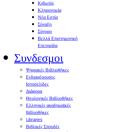
Κιβωτός
Κληρονομία
Νέα Εστία
Σύναξη
Σύνορο
Βελλά Επιστημονική
Επετηρίδα
Συνδεσμοι
Ψηφιακές Βιβλιοθήκες
Ενδιαφέρουσες
Ιστοσελίδες
Διάφορα
Θεολογικές Βιβλιοθήκες
Ελληνικές ακαδημαϊκές
βιβλιοθήκες
Libraries
Βιβλικές Σπουδές