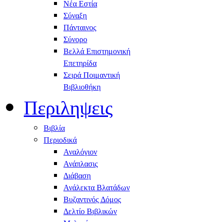
Νέα Εστία
Σύναξη
Πάνταινος
Σύνορο
Βελλά Επιστημονική
Επετηρίδα
Σειρά Ποιμαντική
Βιβλιοθήκη
Περιληψεις
Βιβλία
Περιοδικά
Αναλόγιον
Ανάπλασις
Διάβαση
Ανάλεκτα Βλατάδων
Βυζαντινός Δόμος
Δελτίο Βιβλικών