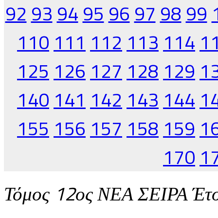
92
93
94
95
96
97
98
99
110
111
112
113
114
1
125
126
127
128
129
1
140
141
142
143
144
1
155
156
157
158
159
1
170
1
Τόμος 12ος ΝΕΑ ΣΕΙΡΑ Έτ