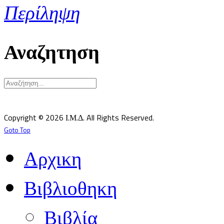
Περίληψη
Αναζητηση
Υπεύθυνος κατά Νόμον: Σεβ. Μητροπολίτης Δημητριάδος κ.Ιγνάτιος
Επιστημονικός Υπεύθυνος: Δρ Παντελής Καλαϊτζίδης
Copyright © 2026 Ι.Μ.Δ. All Rights Reserved.
Goto Top
Αρχικη
Βιβλιοθηκη
Βιβλία