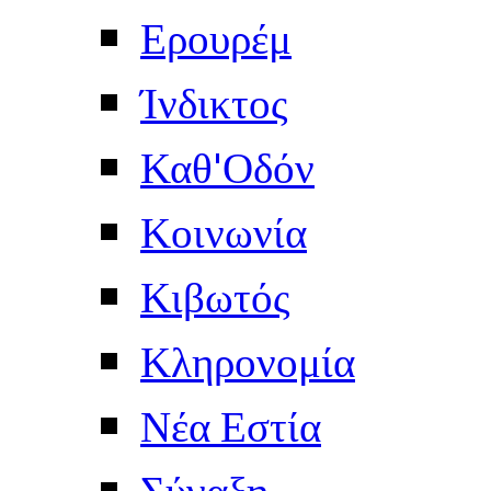
Ερουρέμ
Ίνδικτος
Καθ'Οδόν
Κοινωνία
Κιβωτός
Κληρονομία
Νέα Εστία
Σύναξη