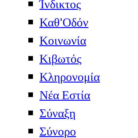
Ίνδικτος
Καθ'Οδόν
Κοινωνία
Κιβωτός
Κληρονομία
Νέα Εστία
Σύναξη
Σύνορο