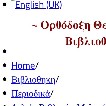
~ Ορθόδοξη Θ
Βιβλιοθ
Home
/
Βιβλιοθηκη
/
Περιοδικά
/