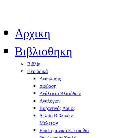
Αρχικη
Βιβλιοθηκη
Βιβλία
Περιοδικά
Ανάπλασις
Διάβαση
Ανάλεκτα Βλατάδων
Αναλόγιον
Βυζαντινός Δόμος
Δελτίο Βιβλικών
Μελετών
Επιστημονική Επετηρίδα
Θεολογικής Σχολής