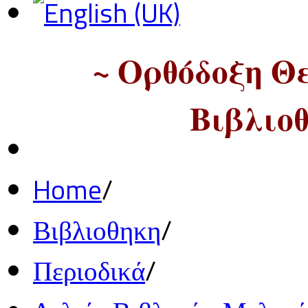
~ Ορθόδοξη Θ
Βιβλιοθ
Home
/
Βιβλιοθηκη
/
Περιοδικά
/