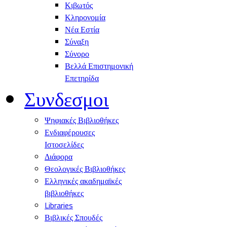
Κιβωτός
Κληρονομία
Νέα Εστία
Σύναξη
Σύνορο
Βελλά Επιστημονική
Επετηρίδα
Συνδεσμοι
Ψηφιακές Βιβλιοθήκες
Ενδιαφέρουσες
Ιστοσελίδες
Διάφορα
Θεολογικές Βιβλιοθήκες
Ελληνικές ακαδημαϊκές
βιβλιοθήκες
Libraries
Βιβλικές Σπουδές