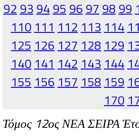
92
93
94
95
96
97
98
99
110
111
112
113
114
1
125
126
127
128
129
1
140
141
142
143
144
1
155
156
157
158
159
1
170
1
Τόμος 12ος ΝΕΑ ΣΕΙΡΑ Έτ