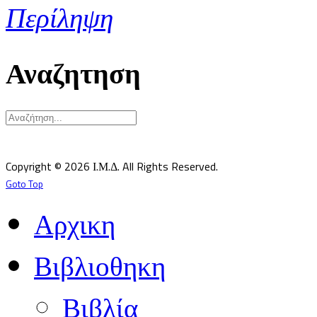
Περίληψη
Αναζητηση
Υπεύθυνος κατά Νόμον: Σεβ. Μητροπολίτης Δημητριάδος κ.Ιγνάτιος
Επιστημονικός Υπεύθυνος: Δρ Παντελής Καλαϊτζίδης
Copyright © 2026 Ι.Μ.Δ. All Rights Reserved.
Goto Top
Αρχικη
Βιβλιοθηκη
Βιβλία