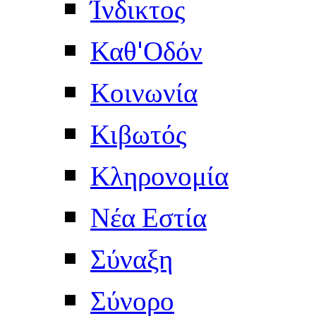
Ίνδικτος
Καθ'Οδόν
Κοινωνία
Κιβωτός
Κληρονομία
Νέα Εστία
Σύναξη
Σύνορο