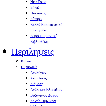
Νέα Εστία
Σύναξη
Πάνταινος
Σύνορο
Βελλά Επιστημονική
Επετηρίδα
Σειρά Ποιμαντική
Βιβλιοθήκη
Περιληψεις
Βιβλία
Περιοδικά
Αναλόγιον
Ανάπλασις
Διάβαση
Ανάλεκτα Βλατάδων
Βυζαντινός Δόμος
Δελτίο Βιβλικών