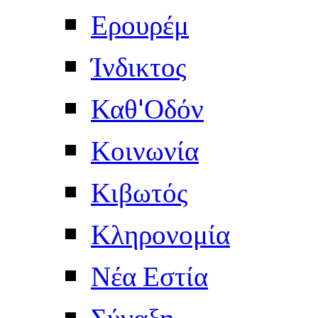
Ερουρέμ
Ίνδικτος
Καθ'Οδόν
Κοινωνία
Κιβωτός
Κληρονομία
Νέα Εστία
Σύναξη