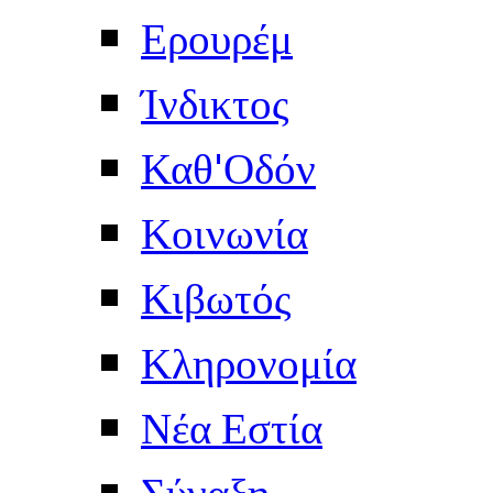
Ερουρέμ
Ίνδικτος
Καθ'Οδόν
Κοινωνία
Κιβωτός
Κληρονομία
Νέα Εστία
Σύναξη