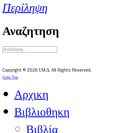
Περίληψη
Αναζητηση
Υπεύθυνος κατά Νόμον: Σεβ. Μητροπολίτης Δημητριάδος κ.Ιγνάτιος
Επιστημονικός Υπεύθυνος: Δρ Παντελής Καλαϊτζίδης
Copyright © 2026 Ι.Μ.Δ. All Rights Reserved.
Goto Top
Αρχικη
Βιβλιοθηκη
Βιβλία