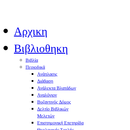
Αρχικη
Βιβλιοθηκη
Βιβλία
Περιοδικά
Ανάπλασις
Διάβαση
Ανάλεκτα Βλατάδων
Αναλόγιον
Βυζαντινός Δόμος
Δελτίο Βιβλικών
Μελετών
Επιστημονική Επετηρίδα
Θεολογικής Σχολής