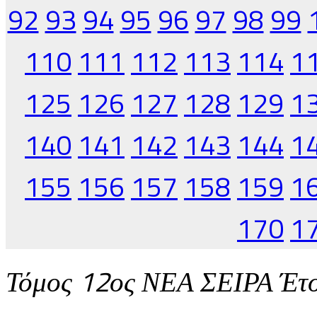
92
93
94
95
96
97
98
99
110
111
112
113
114
1
125
126
127
128
129
1
140
141
142
143
144
1
155
156
157
158
159
1
170
1
Τόμος 12ος ΝΕΑ ΣΕΙΡΑ Έτ