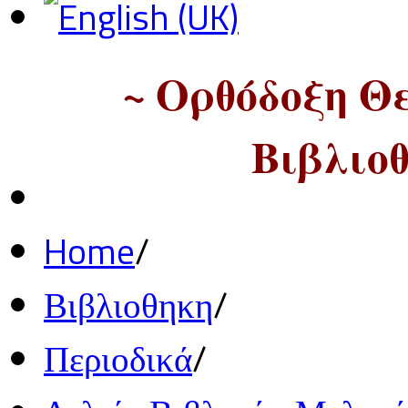
~ Ορθόδοξη Θ
Βιβλιοθ
Home
/
Βιβλιοθηκη
/
Περιοδικά
/