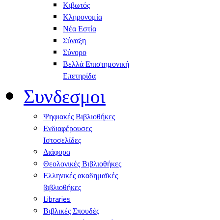
Κιβωτός
Κληρονομία
Νέα Εστία
Σύναξη
Σύνορο
Βελλά Επιστημονική
Επετηρίδα
Συνδεσμοι
Ψηφιακές Βιβλιοθήκες
Ενδιαφέρουσες
Ιστοσελίδες
Διάφορα
Θεολογικές Βιβλιοθήκες
Ελληνικές ακαδημαϊκές
βιβλιοθήκες
Libraries
Βιβλικές Σπουδές