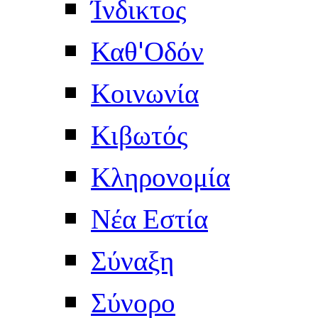
Ίνδικτος
Καθ'Οδόν
Κοινωνία
Κιβωτός
Κληρονομία
Νέα Εστία
Σύναξη
Σύνορο