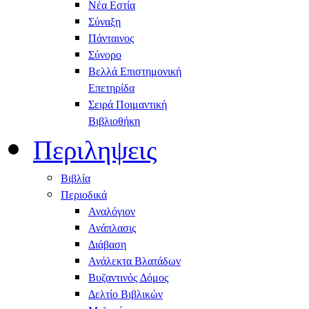
Νέα Εστία
Σύναξη
Πάνταινος
Σύνορο
Βελλά Επιστημονική
Επετηρίδα
Σειρά Ποιμαντική
Βιβλιοθήκη
Περιληψεις
Βιβλία
Περιοδικά
Αναλόγιον
Ανάπλασις
Διάβαση
Ανάλεκτα Βλατάδων
Βυζαντινός Δόμος
Δελτίο Βιβλικών