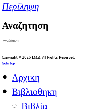
Περίληψη
Αναζητηση
Υπεύθυνος κατά Νόμον: Σεβ. Μητροπολίτης Δημητριάδος κ.Ιγνάτιος
Επιστημονικός Υπεύθυνος: Δρ Παντελής Καλαϊτζίδης
Copyright © 2026 Ι.Μ.Δ. All Rights Reserved.
Goto Top
Αρχικη
Βιβλιοθηκη
Βιβλία