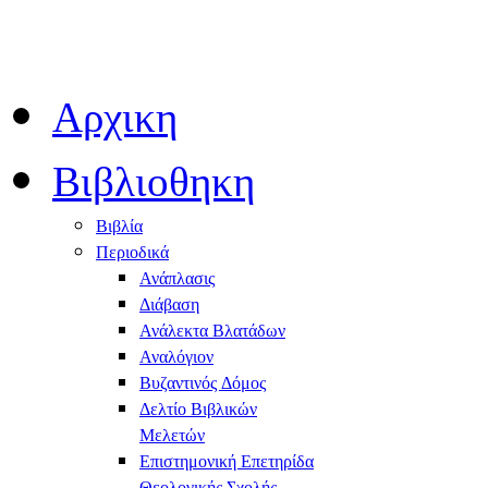
Αρχικη
Βιβλιοθηκη
Βιβλία
Περιοδικά
Ανάπλασις
Διάβαση
Ανάλεκτα Βλατάδων
Αναλόγιον
Βυζαντινός Δόμος
Δελτίο Βιβλικών
Μελετών
Επιστημονική Επετηρίδα
Θεολογικής Σχολής