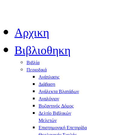
Αρχικη
Βιβλιοθηκη
Βιβλία
Περιοδικά
Ανάπλασις
Διάβαση
Ανάλεκτα Βλατάδων
Αναλόγιον
Βυζαντινός Δόμος
Δελτίο Βιβλικών
Μελετών
Επιστημονική Επετηρίδα
Θεολογικής Σχολής