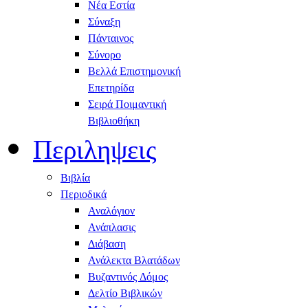
Νέα Εστία
Σύναξη
Πάνταινος
Σύνορο
Βελλά Επιστημονική
Επετηρίδα
Σειρά Ποιμαντική
Βιβλιοθήκη
Περιληψεις
Βιβλία
Περιοδικά
Αναλόγιον
Ανάπλασις
Διάβαση
Ανάλεκτα Βλατάδων
Βυζαντινός Δόμος
Δελτίο Βιβλικών