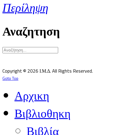
Περίληψη
Αναζητηση
Υπεύθυνος κατά Νόμον: Σεβ. Μητροπολίτης Δημητριάδος κ.Ιγνάτιος
Επιστημονικός Υπεύθυνος: Δρ Παντελής Καλαϊτζίδης
Copyright © 2026 Ι.Μ.Δ. All Rights Reserved.
Goto Top
Αρχικη
Βιβλιοθηκη
Βιβλία