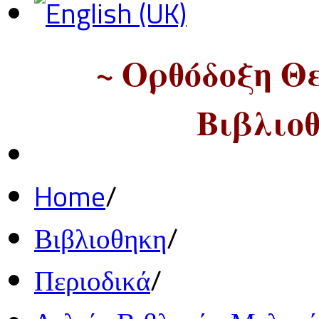
~ Ορθόδοξη Θ
Βιβλιοθ
Home
/
Βιβλιοθηκη
/
Περιοδικά
/