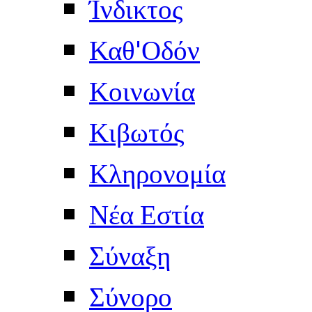
Ίνδικτος
Καθ'Οδόν
Κοινωνία
Κιβωτός
Κληρονομία
Νέα Εστία
Σύναξη
Σύνορο