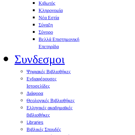
Κιβωτός
Κληρονομία
Νέα Εστία
Σύναξη
Σύνορο
Βελλά Επιστημονική
Επετηρίδα
Συνδεσμοι
Ψηφιακές Βιβλιοθήκες
Ενδιαφέρουσες
Ιστοσελίδες
Διάφορα
Θεολογικές Βιβλιοθήκες
Ελληνικές ακαδημαϊκές
βιβλιοθήκες
Libraries
Βιβλικές Σπουδές