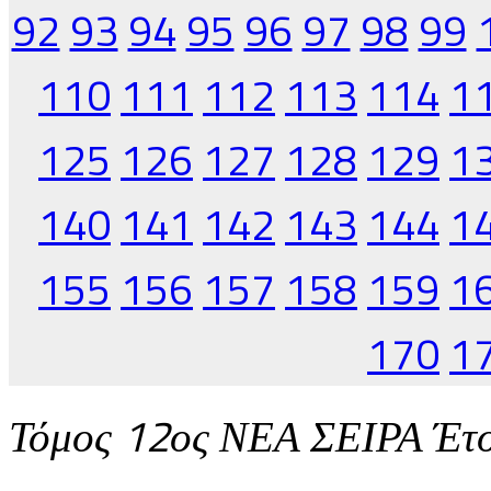
92
93
94
95
96
97
98
99
110
111
112
113
114
1
125
126
127
128
129
1
140
141
142
143
144
1
155
156
157
158
159
1
170
1
Τόμος 12ος ΝΕΑ ΣΕΙΡΑ Έτ