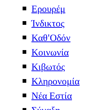
Ερουρέμ
Ίνδικτος
Καθ'Οδόν
Κοινωνία
Κιβωτός
Κληρονομία
Νέα Εστία
Σύναξη