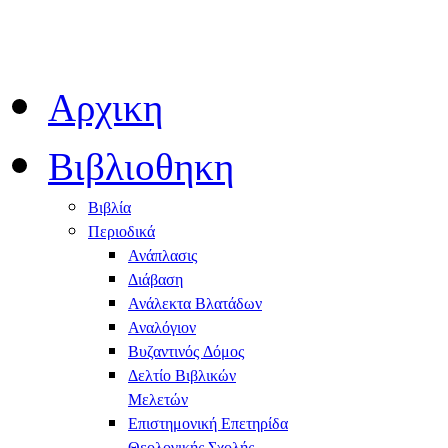
Αρχικη
Βιβλιοθηκη
Βιβλία
Περιοδικά
Ανάπλασις
Διάβαση
Ανάλεκτα Βλατάδων
Αναλόγιον
Βυζαντινός Δόμος
Δελτίο Βιβλικών
Μελετών
Επιστημονική Επετηρίδα
Θεολογικής Σχολής