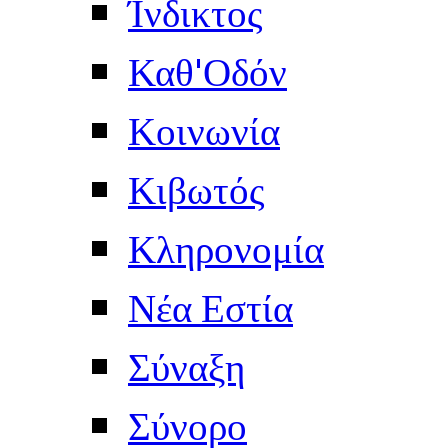
Ίνδικτος
Καθ'Οδόν
Κοινωνία
Κιβωτός
Κληρονομία
Νέα Εστία
Σύναξη
Σύνορο