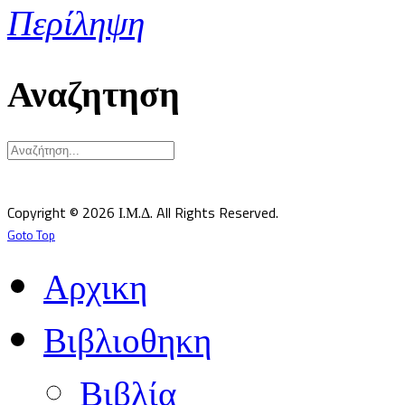
Περίληψη
Αναζητηση
Υπεύθυνος κατά Νόμον: Σεβ. Μητροπολίτης Δημητριάδος κ.Ιγνάτιος
Επιστημονικός Υπεύθυνος: Δρ Παντελής Καλαϊτζίδης
Copyright © 2026 Ι.Μ.Δ. All Rights Reserved.
Goto Top
Αρχικη
Βιβλιοθηκη
Βιβλία