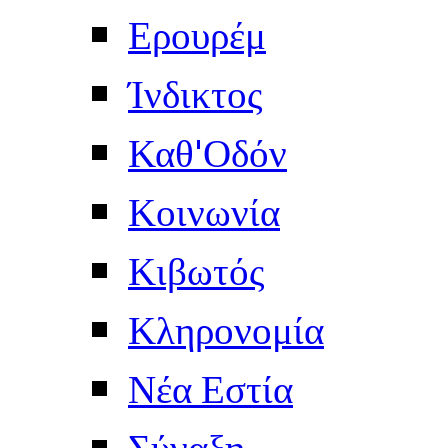
Ερουρέμ
Ίνδικτος
Καθ'Οδόν
Κοινωνία
Κιβωτός
Κληρονομία
Νέα Εστία
Σύναξη