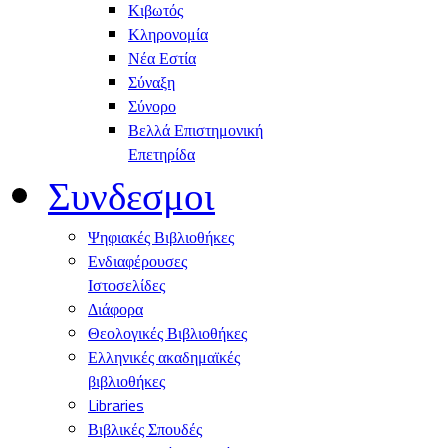
Κιβωτός
Κληρονομία
Νέα Εστία
Σύναξη
Σύνορο
Βελλά Επιστημονική
Επετηρίδα
Συνδεσμοι
Ψηφιακές Βιβλιοθήκες
Ενδιαφέρουσες
Ιστοσελίδες
Διάφορα
Θεολογικές Βιβλιοθήκες
Ελληνικές ακαδημαϊκές
βιβλιοθήκες
Libraries
Βιβλικές Σπουδές