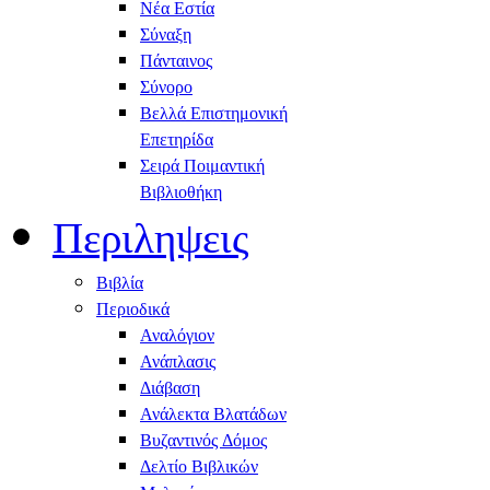
Νέα Εστία
Σύναξη
Πάνταινος
Σύνορο
Βελλά Επιστημονική
Επετηρίδα
Σειρά Ποιμαντική
Βιβλιοθήκη
Περιληψεις
Βιβλία
Περιοδικά
Αναλόγιον
Ανάπλασις
Διάβαση
Ανάλεκτα Βλατάδων
Βυζαντινός Δόμος
Δελτίο Βιβλικών