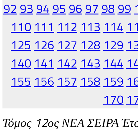
92
93
94
95
96
97
98
99
110
111
112
113
114
1
125
126
127
128
129
1
140
141
142
143
144
1
155
156
157
158
159
1
170
1
Τόμος 12ος ΝΕΑ ΣΕΙΡΑ Έτ