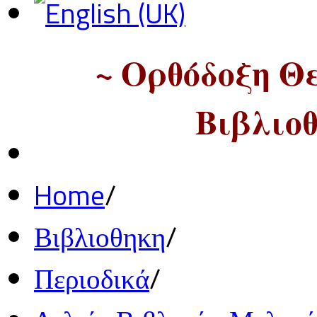
~ Ορθόδοξη Θ
Βιβλιοθ
Home
/
Βιβλιοθηκη
/
Περιοδικά
/