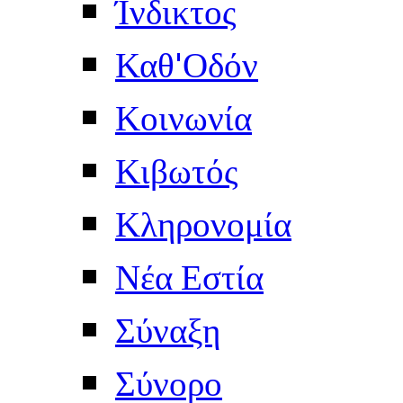
Ίνδικτος
Καθ'Οδόν
Κοινωνία
Κιβωτός
Κληρονομία
Νέα Εστία
Σύναξη
Σύνορο