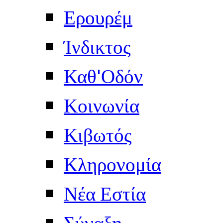
Ερουρέμ
Ίνδικτος
Καθ'Οδόν
Κοινωνία
Κιβωτός
Κληρονομία
Νέα Εστία
Σύναξη