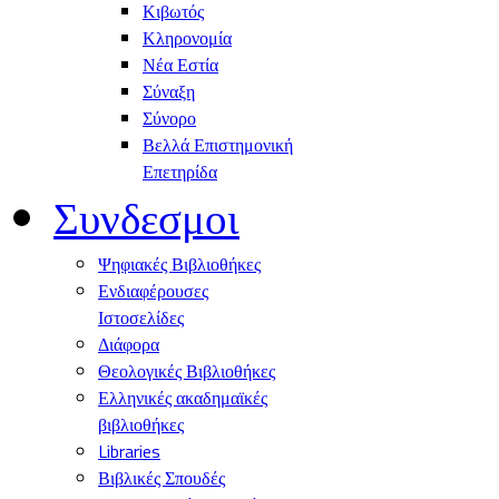
Κιβωτός
Κληρονομία
Νέα Εστία
Σύναξη
Σύνορο
Βελλά Επιστημονική
Επετηρίδα
Συνδεσμοι
Ψηφιακές Βιβλιοθήκες
Ενδιαφέρουσες
Ιστοσελίδες
Διάφορα
Θεολογικές Βιβλιοθήκες
Ελληνικές ακαδημαϊκές
βιβλιοθήκες
Libraries
Βιβλικές Σπουδές