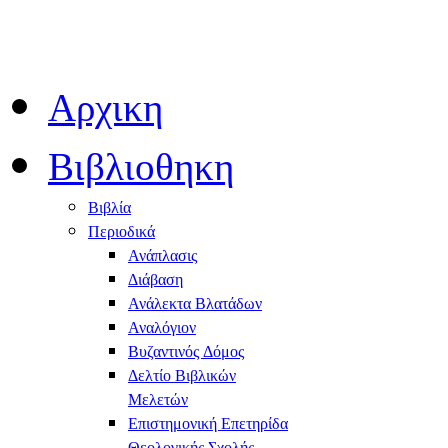
Αρχικη
Βιβλιοθηκη
Βιβλία
Περιοδικά
Ανάπλασις
Διάβαση
Ανάλεκτα Βλατάδων
Αναλόγιον
Βυζαντινός Δόμος
Δελτίο Βιβλικών
Μελετών
Επιστημονική Επετηρίδα
Θεολογικής Σχολής