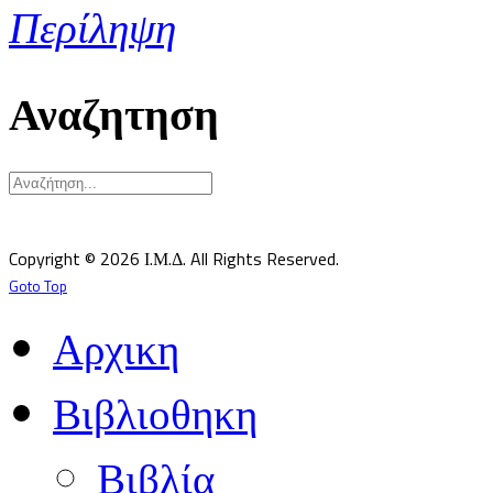
Περίληψη
Αναζητηση
Υπεύθυνος κατά Νόμον: Σεβ. Μητροπολίτης Δημητριάδος κ.Ιγνάτιος
Επιστημονικός Υπεύθυνος: Δρ Παντελής Καλαϊτζίδης
Copyright © 2026 Ι.Μ.Δ. All Rights Reserved.
Goto Top
Αρχικη
Βιβλιοθηκη
Βιβλία