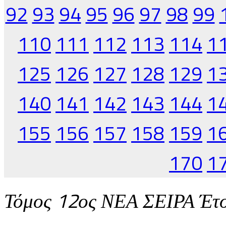
92
93
94
95
96
97
98
99
110
111
112
113
114
1
125
126
127
128
129
1
140
141
142
143
144
1
155
156
157
158
159
1
170
1
Τόμος 12ος ΝΕΑ ΣΕΙΡΑ Έτ