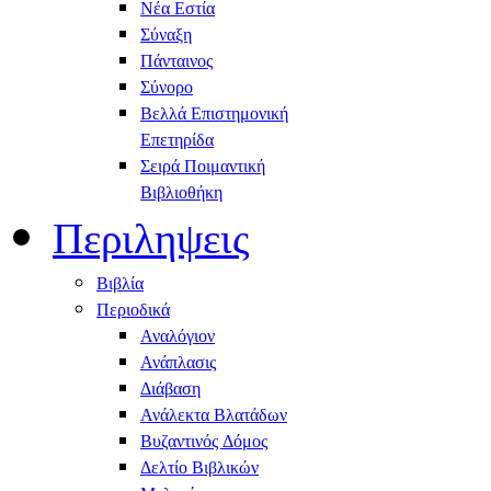
Νέα Εστία
Σύναξη
Πάνταινος
Σύνορο
Βελλά Επιστημονική
Επετηρίδα
Σειρά Ποιμαντική
Βιβλιοθήκη
Περιληψεις
Βιβλία
Περιοδικά
Αναλόγιον
Ανάπλασις
Διάβαση
Ανάλεκτα Βλατάδων
Βυζαντινός Δόμος
Δελτίο Βιβλικών