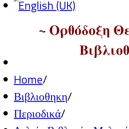
~ Ορθόδοξη Θ
Βιβλιοθ
Home
/
Βιβλιοθηκη
/
Περιοδικά
/